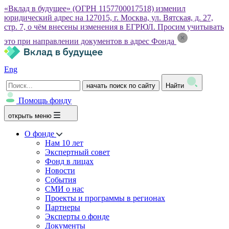
«Вклад в будущее» (ОГРН 1157700017518) изменил
юридический адрес на 127015, г. Москва, ул. Вятская, д. 27,
стр. 7, о чём внесены изменения в ЕГРЮЛ. Просим учитывать
это при направлении документов в адрес Фонда
Eng
начать поиск по сайту
Найти
Помощь фонду
открыть меню
О фонде
Нам 10 лет
Экспертный совет
Фонд в лицах
Новости
События
СМИ о нас
Проекты и программы в регионах
Партнеры
Эксперты о фонде
Документы