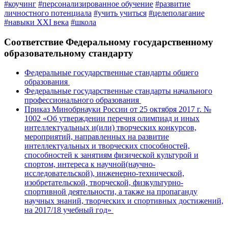
#коучинг
#персонализированное обучение
#развитие
личностного потенциала
#учить учиться
#целеполагание
#навыки XXI века
#школа
Соответствие Федеральному государственному
образовательному стандарту
Федеральные государственные стандарты общего
образования
Федеральные государственные стандарты начального
профессионального образования
Приказ Минобрнауки России от 25 октября 2017 г. №
1002 «Об утверждении перечня олимпиад и иных
интеллектуальных и(или) творческих конкурсов,
мероприятий, направленных на развитие
интеллектуальных и творческих способностей,
способностей к занятиям физической культурой и
спортом, интереса к научной(научно-
исследовательской), инженерно-технической,
изобретательской, творческой, физкультурно-
спортивной деятельности, а также на пропаганду
научных знаний, творческих и спортивных достижений,
на 2017/18 учебный год»
Назад