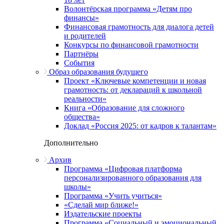
Волонтёрская программа «Детям про
финансы»
Финансовая грамотность для диалога детей
и родителей
Конкурсы по финансовой грамотности
Партнёры
События
Образ образования будущего
Проект «Ключевые компетенции и новая
грамотность: от деклараций к школьной
реальности»
Книга «Образование для сложного
общества»
Доклад «Россия 2025: от кадров к талантам»
Дополнительно
Архив
Программа «Цифровая платформа
персонализированного образования для
школы»
Программа «Учить учиться»
«Сделай мир ближе!»
Издательские проекты
Программа «Социальный и эмоциональный