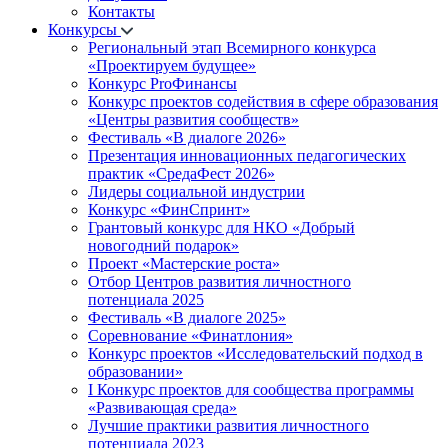
Контакты
Конкурсы
Региональный этап Всемирного конкурса
«Проектируем будущее»
Конкурс ProФинансы
Конкурс проектов содействия в сфере образования
«Центры развития сообществ»
Фестиваль «В диалоге 2026»
Презентация инновационных педагогических
практик «СредаФест 2026»
Лидеры социальной индустрии
Конкурс «ФинСпринт»
Грантовый конкурс для НКО «Добрый
новогодний подарок»
Проект «Мастерские роста»
Отбор Центров развития личностного
потенциала 2025
Фестиваль «В диалоге 2025»
Соревнование «Финатлония»
Конкурс проектов «Исследовательский подход в
образовании»
I Конкурс проектов для сообщества программы
«Развивающая среда»
Лучшие практики развития личностного
потенциала 2023