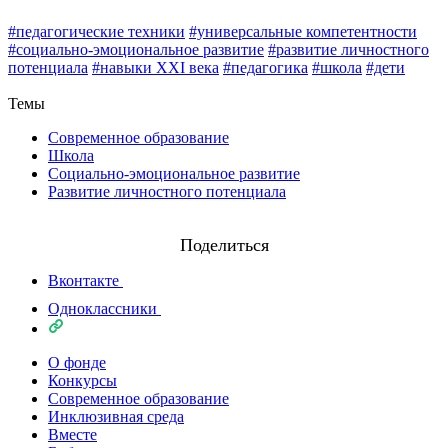
#педагогические техники
#универсальные компетентности
#социально-эмоциональное развитие
#развитие личностного
потенциала
#навыки XXI века
#педагогика
#школа
#дети
Назад
Темы
Современное образование
Школа
Социально-эмоциональное развитие
Развитие личностного потенциала
Поделиться
Вконтакте
Одноклассники
О фонде
Конкурсы
Современное образование
Инклюзивная среда
Вместе