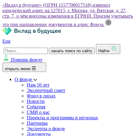
«Вклад в будущее» (ОГРН 1157700017518) изменил
юридический адрес на 127015, г. Москва, ул. Вятская, д. 27,
стр. 7, о чём внесены изменения в ЕГРЮЛ. Просим учитывать
это при направлении документов в адрес Фонда
Eng
начать поиск по сайту
Найти
Помощь фонду
открыть меню
О фонде
Нам 10 лет
Экспертный совет
Фонд в лицах
Новости
События
СМИ о нас
Проекты и программы в регионах
Партнеры
Эксперты о фонде
Документы