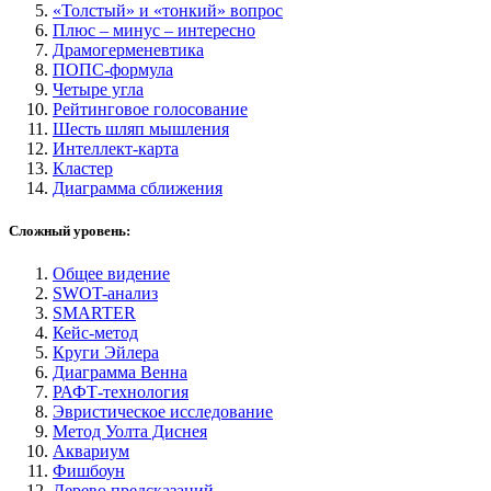
«Толстый» и «тонкий» вопрос
Плюс – минус – интересно
Драмогерменевтика
ПОПС-формула
Четыре угла
Рейтинговое голосование
Шесть шляп мышления
Интеллект-карта
Кластер
Диаграмма сближения
Сложный уровень:
Общее видение
SWOT-анализ
SMARTER
Кейс-метод
Круги Эйлера
Диаграмма Венна
РАФТ-технология
Эвристическое исследование
Метод Уолта Диснея
Аквариум
Фишбоун
Дерево предсказаний