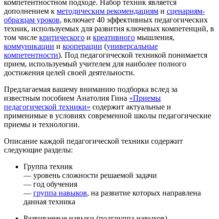
компетентностном подходе. Набор техник является
дополнением к
методическим рекомендациям
и
сценариям-
образцам уроков
, включает 40 эффективных педагогических
техник, используемых для развития ключевых компетенций, в
том числе
критического
и
креативного
мышления,
коммуникации
и
кооперации
(
универсальные
компетентности
). Под педагогической техникой понимается
прием, используемый учителем для наиболее полного
достижения целей своей деятельности.
Предлагаемая вашему вниманию подборка вслед за
известным пособием Анатолия Гина
«Приемы
педагогической техники»
содержит актуальные и
применимые в условиях современной школы педагогические
приемы и технологии.
Описание каждой педагогической техники содержит
следующие разделы:
Группа техник
— уровень сложности решаемой задачи
— год обучения
—
группа навыков
, на развитие которых направлена
данная техника
Развиваемые навыки (подгруппа навыков)