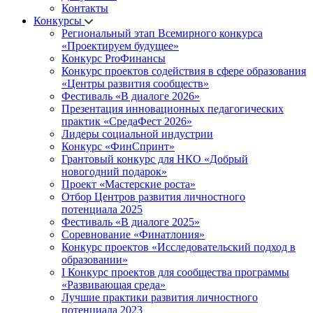
Контакты
Конкурсы
Региональный этап Всемирного конкурса
«Проектируем будущее»
Конкурс ProФинансы
Конкурс проектов содействия в сфере образования
«Центры развития сообществ»
Фестиваль «В диалоге 2026»
Презентация инновационных педагогических
практик «СредаФест 2026»
Лидеры социальной индустрии
Конкурс «ФинСпринт»
Грантовый конкурс для НКО «Добрый
новогодний подарок»
Проект «Мастерские роста»
Отбор Центров развития личностного
потенциала 2025
Фестиваль «В диалоге 2025»
Соревнование «Финатлония»
Конкурс проектов «Исследовательский подход в
образовании»
I Конкурс проектов для сообщества программы
«Развивающая среда»
Лучшие практики развития личностного
потенциала 2023