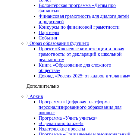
Волонтёрская программа «Детям про
финансы»
Финансовая грамотность для диалога детей
и родителей
Конкурсы по финансовой грамотности
Партнёры
События
Образ образования будущего
Проект «Ключевые компетенции и новая
грамотность: от деклараций к школьной
реальности»
Книга «Образование для сложного
общества»
Доклад «Россия 2025: от кадров к талантам»
Дополнительно
Архив
Программа «Цифровая платформа
персонализированного образования для
школы»
Программа «Учить учиться»
«Сделай мир ближе!»
Издательские проекты
Программа «Социальный и эмоциональный