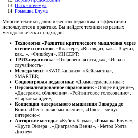
Пять «почему»
Ромашка Блума
Многие техники давно известны педагогам и эффективно
используются в практике. Вы найдете техники из разных
методологических подходов:
Технология «Развитие критического мышления через
чтение и письмо»
: «Кластер», «Выглядит, как… Звучит,
как...», «Фишбоун», ИНСЕРТ;
ТРИЗ-педагогика
: «Отсроченная отгадка», «Игра в
случайность»;
Менеджмент
: «SWOT-анализ», «Кейс-метод»,
SMARTER;
Социоигровая педагогика
: «Драмогерменевтика»;
Персонализированное образование
: «Общее ви́дение»,
«Диаграмма сближения», «Рейтинговое голосование»,
«Парковка идей»;
Концепция латерального мышления Эдварда де
Боно
: «Шесть шляп мышления», «Плюс – минус –
интересно»;
Авторские методы
: «Кубик Блума», «Ромашка Блума»,
«Круги Эйлера», «Диаграмма Венна», «Метод Уолта
Диснея».