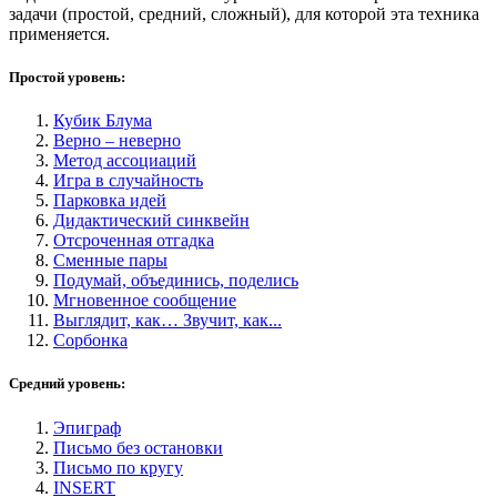
задачи (простой, средний, сложный), для которой эта техника
применяется.
Простой уровень:
Кубик Блума
Верно – неверно
Метод ассоциаций
Игра в случайность
Парковка идей
Дидактический синквейн
Отсроченная отгадка
Сменные пары
Подумай, объединись, поделись
Мгновенное сообщение
Выглядит, как… Звучит, как...
Сорбонка
Средний уровень:
Эпиграф
Письмо без остановки
Письмо по кругу
INSERT