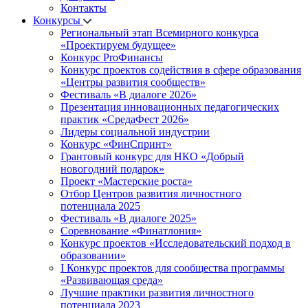
Контакты
Конкурсы
Региональный этап Всемирного конкурса
«Проектируем будущее»
Конкурс ProФинансы
Конкурс проектов содействия в сфере образования
«Центры развития сообществ»
Фестиваль «В диалоге 2026»
Презентация инновационных педагогических
практик «СредаФест 2026»
Лидеры социальной индустрии
Конкурс «ФинСпринт»
Грантовый конкурс для НКО «Добрый
новогодний подарок»
Проект «Мастерские роста»
Отбор Центров развития личностного
потенциала 2025
Фестиваль «В диалоге 2025»
Соревнование «Финатлония»
Конкурс проектов «Исследовательский подход в
образовании»
I Конкурс проектов для сообщества программы
«Развивающая среда»
Лучшие практики развития личностного
потенциала 2023