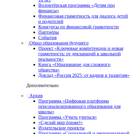
Волонтёрская программа «Детям про
финансы»
Финансовая грамотность для диалога детей
и родителей
Конкурсы по финансовой грамотности
Партнёры
События
Образ образования будущего
Проект «Ключевые компетенции и новая
грамотность: от деклараций к школьной
реальности»
Книга «Образование для сложного
общества»
Доклад «Россия 2025: от кадров к талантам»
Дополнительно
Архив
Программа «Цифровая платформа
персонализированного образования для
школы»
Программа «Учить учиться»
«Сделай мир ближе!»
Издательские проекты
Программа «Социальный и эмоциональный