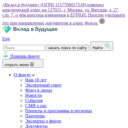
«Вклад в будущее» (ОГРН 1157700017518) изменил
юридический адрес на 127015, г. Москва, ул. Вятская, д. 27,
стр. 7, о чём внесены изменения в ЕГРЮЛ. Просим учитывать
это при направлении документов в адрес Фонда
Eng
начать поиск по сайту
Найти
Помощь фонду
открыть меню
О фонде
Нам 10 лет
Экспертный совет
Фонд в лицах
Новости
События
СМИ о нас
Проекты и программы в регионах
Партнеры
Эксперты о фонде
Документы