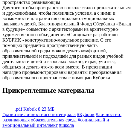
Для того чтобы пространство в школе стало привлекательным
и дружелюбным, чтобы появились условия, а с ними и
возможности для развития социально-эмоциональных
навыков у детей, Благотворительный Фонд Сбербанка «Вклад
в будущее» совместно с архитекторами из архитектурно-
художественного объединения «Синдикат» разработали
КУБРИК - конструктивно-модульное решение. С его
помощью предметно-пространственную часть
образовательной среды можно делать комфортной,
привлекательной и подходящей для разных видов учебной
деятельности детей и взрослых: можно, играя, учиться,
общаться и делать что-то всем вместе. В презентации
наглядно продемонстрированы варианты преобразования
образовательного пространства с помощью Кубрика.
Прикрепленные материалы
.pdf
Kubrik
8.23 МБ
#развитие личностного потенциала
#Кубрик
#личностно-
развивающая образовательная среда
#социальный и
эмоциональный интеллект
#школа
Назад