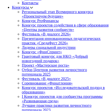
Контакты
Конкурсы
Региональный этап Всемирного конкурса
«Проектируем будущее»
Конкурс ProФинансы
Конкурс проектов содействия в сфере образования
«Центры развития сообществ»
Фестиваль «В диалоге 2026»
Презентация инновационных педагогических
практик «СредаФест 2026»
Лидеры социальной индустрии
Конкурс «ФинСпринт»
Грантовый конкурс для НКО «Добрый
новогодний подарок»
Проект «Мастерские роста»
Отбор Центров развития личностного
потенциала 2025
Фестиваль «В диалоге 2025»
Соревнование «Финатлония»
Конкурс проектов «Исследовательский подход в
образовании»
I Конкурс проектов для сообщества программы
«Развивающая среда»
Лучшие практики развития личностного
потенциала 2023