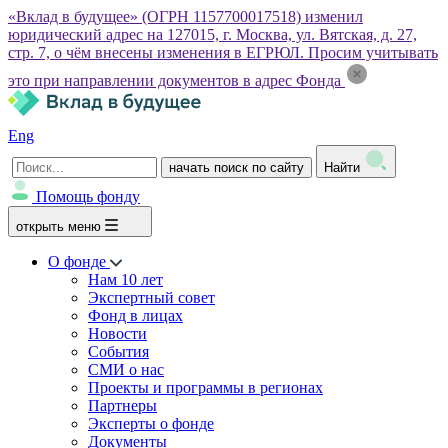
«Вклад в будущее» (ОГРН 1157700017518) изменил
юридический адрес на 127015, г. Москва, ул. Вятская, д. 27,
стр. 7, о чём внесены изменения в ЕГРЮЛ. Просим учитывать
это при направлении документов в адрес Фонда
Eng
начать поиск по сайту
Найти
Помощь фонду
открыть меню
О фонде
Нам 10 лет
Экспертный совет
Фонд в лицах
Новости
События
СМИ о нас
Проекты и программы в регионах
Партнеры
Эксперты о фонде
Документы