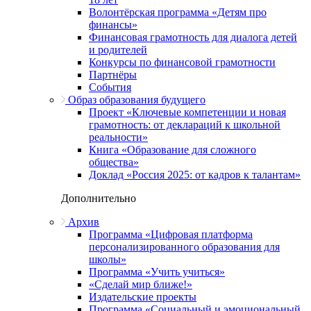
Волонтёрская программа «Детям про
финансы»
Финансовая грамотность для диалога детей
и родителей
Конкурсы по финансовой грамотности
Партнёры
События
Образ образования будущего
Проект «Ключевые компетенции и новая
грамотность: от деклараций к школьной
реальности»
Книга «Образование для сложного
общества»
Доклад «Россия 2025: от кадров к талантам»
Дополнительно
Архив
Программа «Цифровая платформа
персонализированного образования для
школы»
Программа «Учить учиться»
«Сделай мир ближе!»
Издательские проекты
Программа «Социальный и эмоциональный