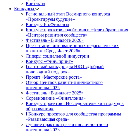
Контакты
Конкурсы
Региональный этап Всемирного конкурса
«Проектируем будущее»
Конкурс ProФинансы
Конкурс проектов содействия в сфере образования
«Центры развития сообществ»
Фестиваль «В диалоге 2026»
Презентация инновационных педагогических
практик «СредаФест 2026»
Лидеры социальной индустрии
Конкурс «ФинСпринт»
Грантовый конкурс для НКО «Добрый
новогодний подарок»
Проект «Мастерские роста»
Отбор Центров развития личностного
потенциала 2025
Фестиваль «В диалоге 2025»
Соревнование «Финатлония»
Конкурс проектов «Исследовательский подход в
образовании»
I Конкурс проектов для сообщества программы
«Развивающая среда»
Лучшие практики развития личностного
потенциала 2023