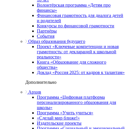
Волонтёрская программа «Детям про
финансы»
Финансовая грамотность для диалога детей
и родителей
Конкурсы по финансовой грамотности
Партнёры
События
Образ образования будущего
Проект «Ключевые компетенции и новая
грамотность: от деклараций к школьной
реальности»
Книга «Образование для сложного
общества»
Доклад «Россия 2025: от кадров к талантам»
Дополнительно
Архив
Программа «Цифровая платформа
персонализированного образования для
школы»
Программа «Учить учиться»
«Сделай мир ближе!»
Издательские проекты
Программа «Социальный и эмоциональный