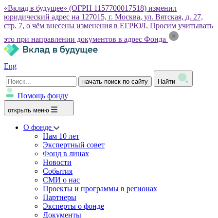
«Вклад в будущее» (ОГРН 1157700017518) изменил
юридический адрес на 127015, г. Москва, ул. Вятская, д. 27,
стр. 7, о чём внесены изменения в ЕГРЮЛ. Просим учитывать
это при направлении документов в адрес Фонда
Eng
начать поиск по сайту
Найти
Помощь фонду
открыть меню
О фонде
Нам 10 лет
Экспертный совет
Фонд в лицах
Новости
События
СМИ о нас
Проекты и программы в регионах
Партнеры
Эксперты о фонде
Документы