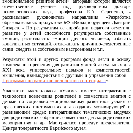
эмоциональное развитие детей», авторами которой являются
отечественные ученые под руководством доктора
психологических наук, профессора Е.А. Сергиенко, -
рассказывает руководитель направления «Разработка
образовательных продуктов» БФ «Вклад в будущее» Дмитрий
Сизарев. - По результатам ее апробации педагоги отметили
развитие у детей способности регулировать собственные
эмоции, распознавать эмоции другого человека, избегать
конфликтных ситуаций, отслеживать причинно-следственные
связи, следить за собственным настроением и т.п.
Результаты этой и других программ фонда легли в основу
комплексного решения для развития у детей актуальных для
XXI века универсальных навыков и компетентностей
мышления, взаимодействия с другими и управления собой –
Программы по развитию личностного потенциала
».
Участники мастер-класса «Учимся вместе: интерактивные
технологии вовлечения родителей в совместные занятия с
детьми по социально-эмоциональному развитию» узнают о
практических инструментах для создания мотивирующей и
развивающей среды: интерактивных тематических модулях
для родительских собраний, совместных детско-родительских
мероприятиях и др. Мастер-класс проведут представители
Центра толерантности Еврейского музея.