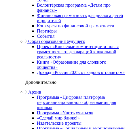
Волонтёрская программа «Детям про
финансы»
Финансовая грамотность для диалога детей
и родителей
Конкурсы по финансовой грамотности
Партнёры
События
Образ образования будущего
Проект «Ключевые компетенции и новая
грамотность: от деклараций к школьной
реальности»
Книга «Образование для сложного
общества»
Доклад «Россия 2025: от кадров к талантам»
Дополнительно
Архив
Программа «Цифровая платформа
персонализированного образования для
школы»
Программа «Учить учиться»
«Сделай мир ближе!»
Издательские проекты
Программа «Социальный и эмоциональный