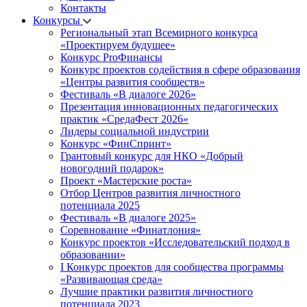
Контакты
Конкурсы
Региональный этап Всемирного конкурса
«Проектируем будущее»
Конкурс ProФинансы
Конкурс проектов содействия в сфере образования
«Центры развития сообществ»
Фестиваль «В диалоге 2026»
Презентация инновационных педагогических
практик «СредаФест 2026»
Лидеры социальной индустрии
Конкурс «ФинСпринт»
Грантовый конкурс для НКО «Добрый
новогодний подарок»
Проект «Мастерские роста»
Отбор Центров развития личностного
потенциала 2025
Фестиваль «В диалоге 2025»
Соревнование «Финатлония»
Конкурс проектов «Исследовательский подход в
образовании»
I Конкурс проектов для сообщества программы
«Развивающая среда»
Лучшие практики развития личностного
потенциала 2023