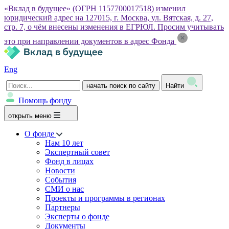
«Вклад в будущее» (ОГРН 1157700017518) изменил
юридический адрес на 127015, г. Москва, ул. Вятская, д. 27,
стр. 7, о чём внесены изменения в ЕГРЮЛ. Просим учитывать
это при направлении документов в адрес Фонда
Eng
начать поиск по сайту
Найти
Помощь фонду
открыть меню
О фонде
Нам 10 лет
Экспертный совет
Фонд в лицах
Новости
События
СМИ о нас
Проекты и программы в регионах
Партнеры
Эксперты о фонде
Документы