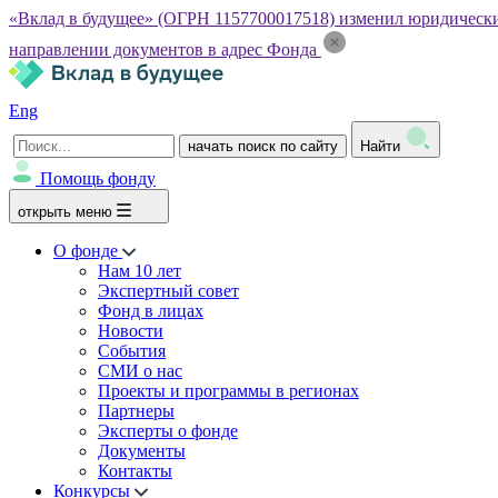
«Вклад в будущее» (ОГРН 1157700017518) изменил юридический а
направлении документов в адрес Фонда
Eng
начать поиск по сайту
Найти
Помощь фонду
открыть меню
О фонде
Нам 10 лет
Экспертный совет
Фонд в лицах
Новости
События
СМИ о нас
Проекты и программы в регионах
Партнеры
Эксперты о фонде
Документы
Контакты
Конкурсы