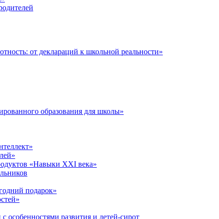
 родителей
тность: от деклараций к школьной реальности»
ированного образования для школы»
нтеллект»
лей»
родуктов «Навыки XXI века»
ольников
годний подарок»
остей»
 с особенностями развития и детей-сирот