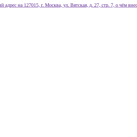
дрес на 127015, г. Москва, ул. Вятская, д. 27, стр. 7, о чём 