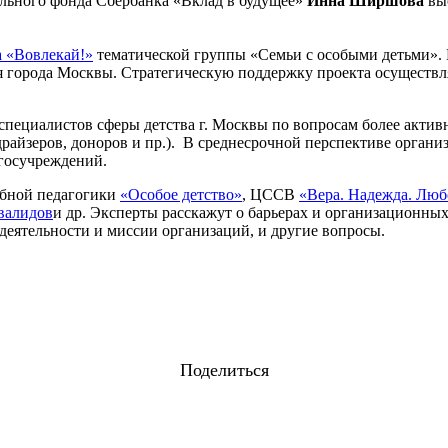
льного фонда Сбербанка «Вклад в будущее»
Инна Ширшова
вы
а «Вовлекай!»
тематической группы «Семьи с особыми детьми».
 города Москвы. Стратегическую поддержку проекта осуществл
пециалистов сферы детства г. Москвы по вопросам более активн
ндрайзеров, доноров и пр.). В среднесрочной перспективе орга
 госучреждений.
ебной педагогики
«Особое детство»
, ЦССВ
«Вера. Надежда. Люб
валидов
и др. Эксперты расскажут о барьерах и организационных
деятельности и миссии организаций, и другие вопросы.
Поделиться