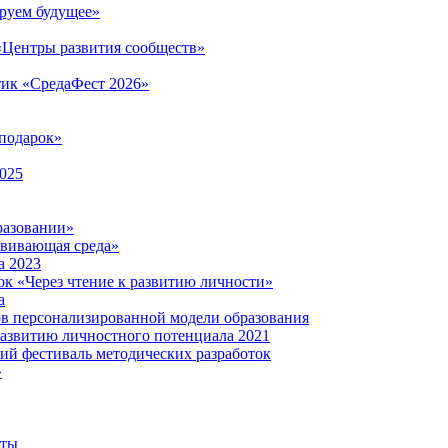
руем будущее»
 «Центры развития сообществ»
тик «СредаФест 2026»
подарок»
2025
разовании»
звивающая среда»
а 2023
ок «Через чтение к развитию личности»
а
ов персонализированной модели образования
развитию личностного потенциала 2021
кий фестиваль методических разработок
»
нты