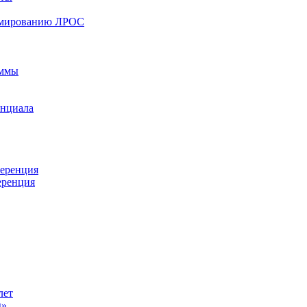
ормированию ЛРОС
аммы
енциала
ференция
еренция
лет
ы»