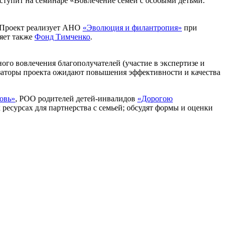
ступит на семинаре «Вовлечение семей с особыми детьми:
 Проект реализует АНО
«Эволюция и филантропия»
при
яет также
Фонд Тимченко
.
ого вовлечения благополучателей (участие в экспертизе и
низаторы проекта ожидают повышения эффективности и качества
овь»
, РОО родителей детей-инвалидов
«Дорогою
 ресурсах для партнерства с семьей; обсудят формы и оценки