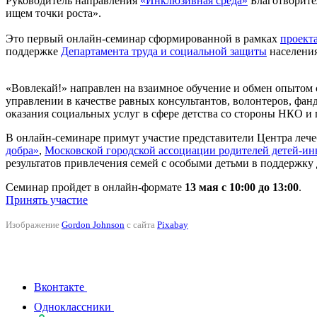
Руководитель направления
«Инклюзивная среда»
Благотворите
ищем точки роста».
Это первый онлайн-семинар сформированной в рамках
проект
поддержке
Департамента труда и социальной защиты
населения
«Вовлекай!» направлен на взаимное обучение и обмен опытом с
управлении в качестве равных консультантов, волонтеров, фа
оказания социальных услуг в сфере детства со стороны НКО и
В онлайн-семинаре примут участие представители Центра леч
добра»
,
Московской городской ассоциации родителей детей-ин
результатов привлечения семей с особыми детьми в поддержку 
Семинар пройдет в онлайн-формате
13 мая с 10:00 до 13:00
.
Принять участие
Изображение
Gordon Johnson
с сайта
Pixabay
Вконтакте
Одноклассники