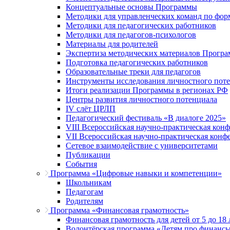
Концептуальные основы Программы
Методики для управленческих команд по ф
Методики для педагогических работников
Методики для педагогов-психологов
Материалы для родителей
Экспертиза методических материалов Прогр
Подготовка педагогических работников
Образовательные треки для педагогов
Инструменты исследования личностного пот
Итоги реализации Программы в регионах РФ
Центры развития личностного потенциала
IV слёт ЦРЛП
Педагогический фестиваль «В диалоге 2025»
VIII Всероссийская научно-практическая кон
VII Всероссийская научно-практическая конф
Сетевое взаимодействие с университетами
Публикации
События
Программа «Цифровые навыки и компетенции»
Школьникам
Педагогам
Родителям
Программа «Финансовая грамотность»
Финансовая грамотность для детей от 5 до 18 
Волонтёрская программа «Детям про финанс