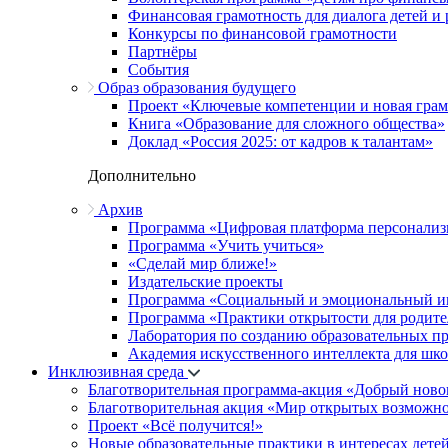
Финансовая грамотность для диалога детей и
Конкурсы по финансовой грамотности
Партнёры
События
Образ образования будущего
Проект «Ключевые компетенции и новая грамо
Книга «Образование для сложного общества»
Доклад «Россия 2025: от кадров к талантам»
Дополнительно
Архив
Программа «Цифровая платформа персонализ
Программа «Учить учиться»
«Сделай мир ближе!»
Издательские проекты
Программа «Социальный и эмоциональный и
Программа «Практики открытости для родите
Лаборатория по созданию образовательных п
Академия искусственного интеллекта для шк
Инклюзивная среда
Благотворительная программа-акция «Добрый ново
Благотворительная акция «Мир открытых возможн
Проект «Всё получится!»
Новые образовательные практики в интересах детей