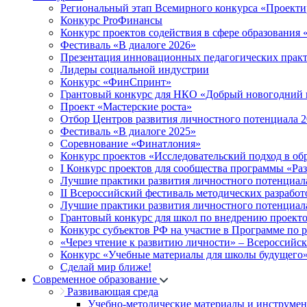
Региональный этап Всемирного конкурса «Проекти
Конкурс ProФинансы
Конкурс проектов содействия в сфере образования
Фестиваль «В диалоге 2026»
Презентация инновационных педагогических прак
Лидеры социальной индустрии
Конкурс «ФинСпринт»
Грантовый конкурс для НКО «Добрый новогодний 
Проект «Мастерские роста»
Отбор Центров развития личностного потенциала 
Фестиваль «В диалоге 2025»
Соревнование «Финатлония»
Конкурс проектов «Исследовательский подход в об
I Конкурс проектов для сообщества программы «Ра
Лучшие практики развития личностного потенциал
II Всероссийский фестиваль методических разработ
Лучшие практики развития личностного потенциал
Грантовый конкурс для школ по внедрению проект
Конкурс субъектов РФ на участие в Программе по 
«Через чтение к развитию личности» – Всероссийс
Конкурс «Учебные материалы для школы будущего
Сделай мир ближе!
Современное образование
Развивающая среда
Учебно-методические материалы и инструме