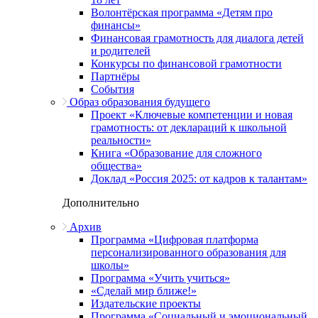
Волонтёрская программа «Детям про
финансы»
Финансовая грамотность для диалога детей
и родителей
Конкурсы по финансовой грамотности
Партнёры
События
Образ образования будущего
Проект «Ключевые компетенции и новая
грамотность: от деклараций к школьной
реальности»
Книга «Образование для сложного
общества»
Доклад «Россия 2025: от кадров к талантам»
Дополнительно
Архив
Программа «Цифровая платформа
персонализированного образования для
школы»
Программа «Учить учиться»
«Сделай мир ближе!»
Издательские проекты
Программа «Социальный и эмоциональный