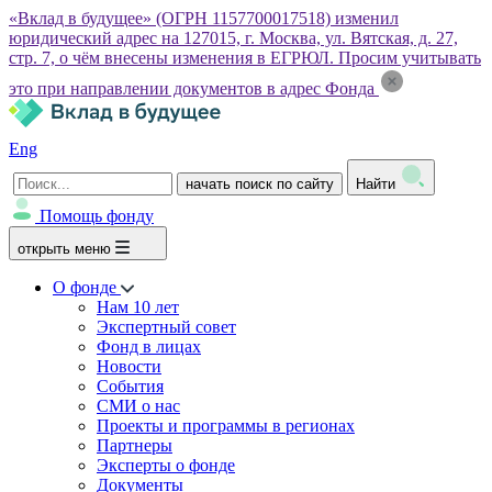
«Вклад в будущее» (ОГРН 1157700017518) изменил
юридический адрес на 127015, г. Москва, ул. Вятская, д. 27,
стр. 7, о чём внесены изменения в ЕГРЮЛ. Просим учитывать
это при направлении документов в адрес Фонда
Eng
начать поиск по сайту
Найти
Помощь фонду
открыть меню
О фонде
Нам 10 лет
Экспертный совет
Фонд в лицах
Новости
События
СМИ о нас
Проекты и программы в регионах
Партнеры
Эксперты о фонде
Документы