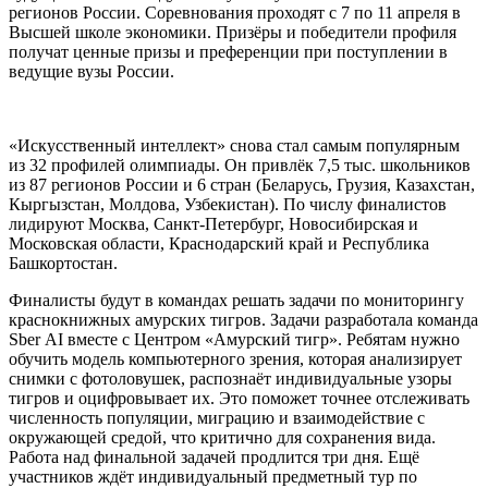
регионов России. Соревнования проходят с 7 по 11 апреля в
Высшей школе экономики. Призёры и победители профиля
получат ценные призы и преференции при поступлении в
ведущие вузы России.
«Искусственный интеллект» снова стал самым популярным
из 32 профилей олимпиады. Он привлёк 7,5 тыс. школьников
из 87 регионов России и 6 стран (Беларусь, Грузия, Казахстан,
Кыргызстан, Молдова, Узбекистан). По числу финалистов
лидируют Москва, Санкт-Петербург, Новосибирская и
Московская области, Краснодарский край и Республика
Башкортостан.
Финалисты будут в командах решать задачи по мониторингу
краснокнижных амурских тигров. Задачи разработала команда
Sber AI вместе с Центром «Амурский тигр». Ребятам нужно
обучить модель компьютерного зрения, которая анализирует
снимки с фотоловушек, распознаёт индивидуальные узоры
тигров и оцифровывает их. Это поможет точнее отслеживать
численность популяции, миграцию и взаимодействие с
окружающей средой, что критично для сохранения вида.
Работа над финальной задачей продлится три дня. Ещё
участников ждёт индивидуальный предметный тур по