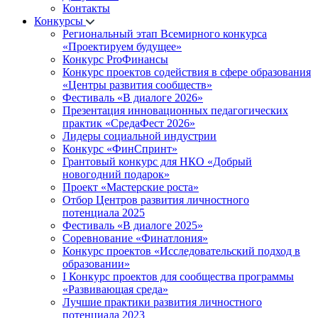
Контакты
Конкурсы
Региональный этап Всемирного конкурса
«Проектируем будущее»
Конкурс ProФинансы
Конкурс проектов содействия в сфере образования
«Центры развития сообществ»
Фестиваль «В диалоге 2026»
Презентация инновационных педагогических
практик «СредаФест 2026»
Лидеры социальной индустрии
Конкурс «ФинСпринт»
Грантовый конкурс для НКО «Добрый
новогодний подарок»
Проект «Мастерские роста»
Отбор Центров развития личностного
потенциала 2025
Фестиваль «В диалоге 2025»
Соревнование «Финатлония»
Конкурс проектов «Исследовательский подход в
образовании»
I Конкурс проектов для сообщества программы
«Развивающая среда»
Лучшие практики развития личностного
потенциала 2023