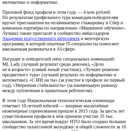
математике и информатике.
Призовой фонд профиля в этом году — 4 млн рублей.
По результатам профильного тура командам-победителям
вручат приглашения на оплачиваемую стажировку в Сбер и
компании-партнёры по направлению «Машинное обучение».
Лучших также пригласят в сообщество амбассадоров
Академии искусственного интеллекта
и менторскую
программу, в которой опытные IT-специалисты помогают
школьникам развиваться в AI-сфере.
Наградят и победителей пяти специальных номинаций:
ML Lady (лучший результат среди девочек), «Дело
не в возрасте» (самый юный участник), «Лучшее решение
предметного тура» (лучший результат по информатике и
математике), «С ИИ на ты» (за участие в профиле не первый
год), «Уверенная стабильность» (за наименьшую разницу
между публичным и приватным рейтингом).
В этом году Национальная технологическая олимпиада
отмечает 10-летний юбилей — впервые масштабные
инженерные соревнования прошли в 2015 году. За шесть лет
существования профиля в нём приняли участие 35 тыс.
школьников. За это время вокруг НТО было создано большое
сообщество талантливой молодёжи: в общей сложности за 10