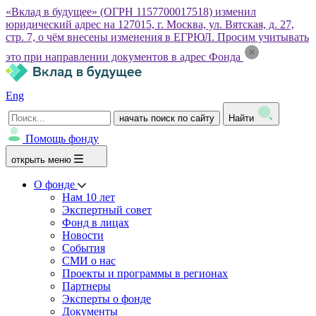
«Вклад в будущее» (ОГРН 1157700017518) изменил
юридический адрес на 127015, г. Москва, ул. Вятская, д. 27,
стр. 7, о чём внесены изменения в ЕГРЮЛ. Просим учитывать
это при направлении документов в адрес Фонда
Eng
начать поиск по сайту
Найти
Помощь фонду
открыть меню
О фонде
Нам 10 лет
Экспертный совет
Фонд в лицах
Новости
События
СМИ о нас
Проекты и программы в регионах
Партнеры
Эксперты о фонде
Документы