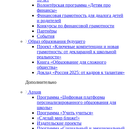
Волонтёрская программа «Детям про
финансы»
Финансовая грамотность для диалога детей
и родителей
Конкурсы по финансовой грамотности
Партнёры
События
Образ образования будущего
Проект «Ключевые компетенции и новая
грамотность: от деклараций к школьной
реальности»
Книга «Образование для сложного
общества»
Доклад «Россия 2025: от кадров к талантам»
Дополнительно
Архив
Программа «Цифровая платформа
персонализированного образования для
школы»
Программа «Учить учиться»
«Сделай мир ближе!»
Издательские проекты
Программа «Социальный и эмоциональный