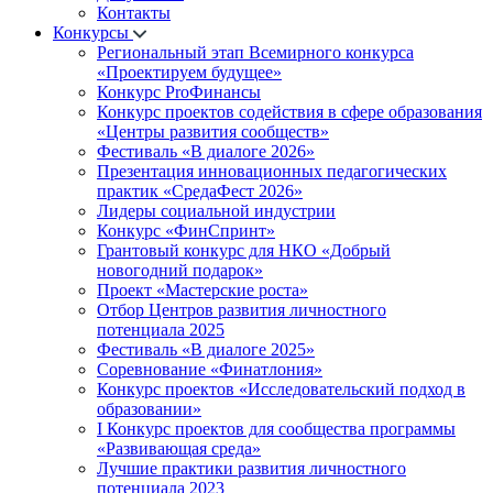
Контакты
Конкурсы
Региональный этап Всемирного конкурса
«Проектируем будущее»
Конкурс ProФинансы
Конкурс проектов содействия в сфере образования
«Центры развития сообществ»
Фестиваль «В диалоге 2026»
Презентация инновационных педагогических
практик «СредаФест 2026»
Лидеры социальной индустрии
Конкурс «ФинСпринт»
Грантовый конкурс для НКО «Добрый
новогодний подарок»
Проект «Мастерские роста»
Отбор Центров развития личностного
потенциала 2025
Фестиваль «В диалоге 2025»
Соревнование «Финатлония»
Конкурс проектов «Исследовательский подход в
образовании»
I Конкурс проектов для сообщества программы
«Развивающая среда»
Лучшие практики развития личностного
потенциала 2023