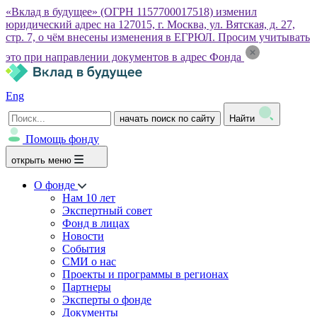
«Вклад в будущее» (ОГРН 1157700017518) изменил
юридический адрес на 127015, г. Москва, ул. Вятская, д. 27,
стр. 7, о чём внесены изменения в ЕГРЮЛ. Просим учитывать
это при направлении документов в адрес Фонда
Eng
начать поиск по сайту
Найти
Помощь фонду
открыть меню
О фонде
Нам 10 лет
Экспертный совет
Фонд в лицах
Новости
События
СМИ о нас
Проекты и программы в регионах
Партнеры
Эксперты о фонде
Документы