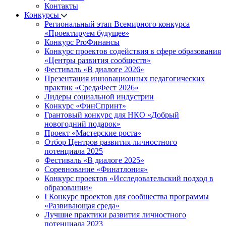
Контакты
Конкурсы
Региональный этап Всемирного конкурса
«Проектируем будущее»
Конкурс ProФинансы
Конкурс проектов содействия в сфере образования
«Центры развития сообществ»
Фестиваль «В диалоге 2026»
Презентация инновационных педагогических
практик «СредаФест 2026»
Лидеры социальной индустрии
Конкурс «ФинСпринт»
Грантовый конкурс для НКО «Добрый
новогодний подарок»
Проект «Мастерские роста»
Отбор Центров развития личностного
потенциала 2025
Фестиваль «В диалоге 2025»
Соревнование «Финатлония»
Конкурс проектов «Исследовательский подход в
образовании»
I Конкурс проектов для сообщества программы
«Развивающая среда»
Лучшие практики развития личностного
потенциала 2023