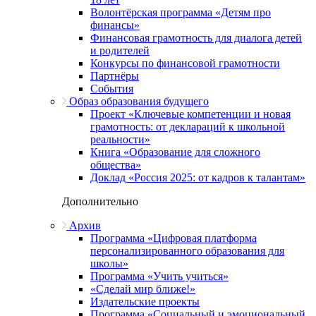
Волонтёрская программа «Детям про
финансы»
Финансовая грамотность для диалога детей
и родителей
Конкурсы по финансовой грамотности
Партнёры
События
Образ образования будущего
Проект «Ключевые компетенции и новая
грамотность: от деклараций к школьной
реальности»
Книга «Образование для сложного
общества»
Доклад «Россия 2025: от кадров к талантам»
Дополнительно
Архив
Программа «Цифровая платформа
персонализированного образования для
школы»
Программа «Учить учиться»
«Сделай мир ближе!»
Издательские проекты
Программа «Социальный и эмоциональный