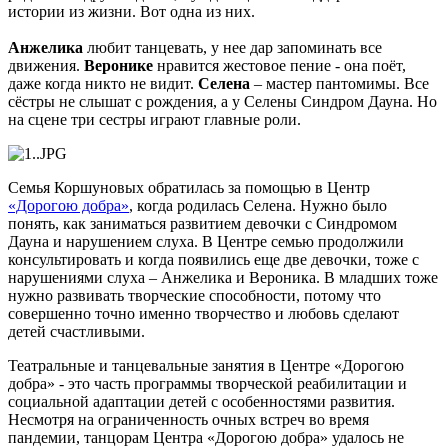
истории из жизни. Вот одна из них.
Анжелика
любит танцевать, у нее дар запоминать все
движения.
Веронике
нравится жестовое пение - она поёт,
даже когда никто не видит.
Селена
– мастер пантомимы. Все
сёстры не слышат с рождения, а у Селены Синдром Дауна. Но
на сцене три сестры играют главные роли.
Семья Коршуновых обратилась за помощью в Центр
«Дорогою добра»
, когда родилась Селена. Нужно было
понять, как заниматься развитием девочки с Синдромом
Дауна и нарушением слуха. В Центре семью продолжили
консультировать и когда появились еще две девочки, тоже с
нарушениями слуха – Анжелика и Вероника. В младших тоже
нужно развивать творческие способности, потому что
совершенно точно именно творчество и любовь сделают
детей счастливыми.
Театральные и танцевальные занятия в Центре «Дорогою
добра» - это часть программы творческой реабилитации и
социальной адаптации детей с особенностями развития.
Несмотря на ограниченность очных встреч во время
пандемии, танцорам Центра «Дорогою добра» удалось не