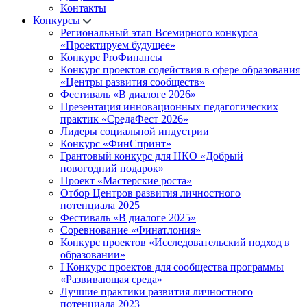
Контакты
Конкурсы
Региональный этап Всемирного конкурса
«Проектируем будущее»
Конкурс ProФинансы
Конкурс проектов содействия в сфере образования
«Центры развития сообществ»
Фестиваль «В диалоге 2026»
Презентация инновационных педагогических
практик «СредаФест 2026»
Лидеры социальной индустрии
Конкурс «ФинСпринт»
Грантовый конкурс для НКО «Добрый
новогодний подарок»
Проект «Мастерские роста»
Отбор Центров развития личностного
потенциала 2025
Фестиваль «В диалоге 2025»
Соревнование «Финатлония»
Конкурс проектов «Исследовательский подход в
образовании»
I Конкурс проектов для сообщества программы
«Развивающая среда»
Лучшие практики развития личностного
потенциала 2023