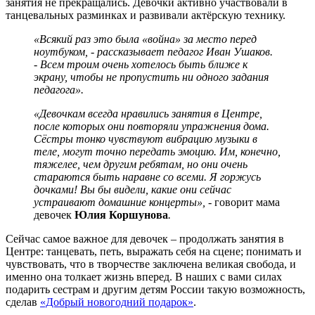
занятия не прекращались. Девочки активно участвовали в
танцевальных разминках и развивали актёрскую технику.
«Всякий раз это была «война» за место перед
ноутбуком, - рассказывает педагог Иван Ушаков.
- Всем троим очень хотелось быть ближе к
экрану, чтобы не пропустить ни одного задания
педагога».
«Девочкам всегда нравились занятия в Центре,
после которых они повторяли упражнения дома.
Сёстры тонко чувствуют вибрацию музыки в
теле, могут точно передать эмоцию. Им, конечно,
тяжелее, чем другим ребятам, но они очень
стараются быть наравне со всеми. Я горжусь
дочками! Вы бы видели, какие они сейчас
устраивают домашние концерты», -
говорит мама
девочек
Юлия Коршунова
.
Сейчас самое важное для девочек – продолжать занятия в
Центре: танцевать, петь, выражать себя на сцене; понимать и
чувствовать, что в творчестве заключена великая свобода, и
именно она толкает жизнь вперед. В наших с вами силах
подарить сестрам и другим детям России такую возможность,
сделав
«Добрый новогодний подарок»
.