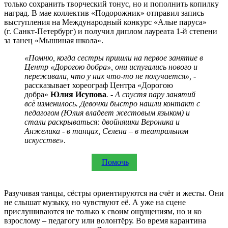
только сохранить творческий тонус, но и пополнить копилку
наград. В мае коллектив «Подорожник» отправил запись
выступления на Международный конкурс «Алые паруса»
(г. Санкт-Петербург) и получил диплом лауреата 1-й степени
за танец «Мышиная школа».
«Помню, когда сестры пришли на первое занятие в
Центр «Дорогою добра», они испугались нового и
переживали, что у них что-то не получается», -
рассказывает хореограф Центра «Дорогою
добра»
Юлия Исупова
. - А спустя пару занятий
всё изменилось. Девочки быстро нашли контакт с
педагогом (Юлия владеет жестовым языком) и
стали раскрываться: двойняшки Вероника и
Анжелика - в танцах, Селена – в театральном
искусстве»
.
Помочь
Разучивая танцы, сёстры ориентируются на счёт и жесты. Они
не слышат музыку, но чувствуют её. А уже на сцене
прислушиваются не только к своим ощущениям, но и ко
взрослому – педагогу или волонтёру. Во время карантина