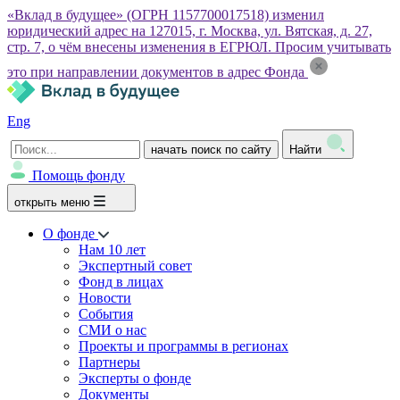
«Вклад в будущее» (ОГРН 1157700017518) изменил
юридический адрес на 127015, г. Москва, ул. Вятская, д. 27,
стр. 7, о чём внесены изменения в ЕГРЮЛ. Просим учитывать
это при направлении документов в адрес Фонда
Eng
начать поиск по сайту
Найти
Помощь фонду
открыть меню
О фонде
Нам 10 лет
Экспертный совет
Фонд в лицах
Новости
События
СМИ о нас
Проекты и программы в регионах
Партнеры
Эксперты о фонде
Документы