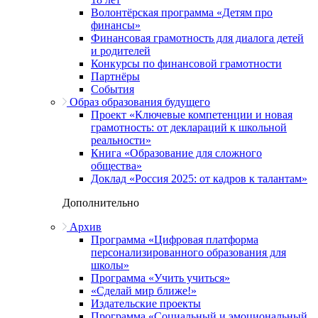
Волонтёрская программа «Детям про
финансы»
Финансовая грамотность для диалога детей
и родителей
Конкурсы по финансовой грамотности
Партнёры
События
Образ образования будущего
Проект «Ключевые компетенции и новая
грамотность: от деклараций к школьной
реальности»
Книга «Образование для сложного
общества»
Доклад «Россия 2025: от кадров к талантам»
Дополнительно
Архив
Программа «Цифровая платформа
персонализированного образования для
школы»
Программа «Учить учиться»
«Сделай мир ближе!»
Издательские проекты
Программа «Социальный и эмоциональный