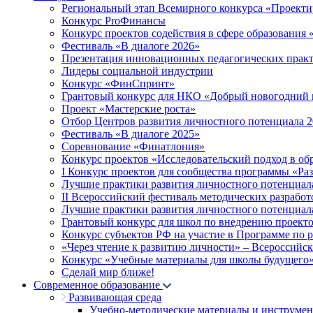
Региональный этап Всемирного конкурса «Проекти
Конкурс ProФинансы
Конкурс проектов содействия в сфере образования
Фестиваль «В диалоге 2026»
Презентация инновационных педагогических прак
Лидеры социальной индустрии
Конкурс «ФинСпринт»
Грантовый конкурс для НКО «Добрый новогодний 
Проект «Мастерские роста»
Отбор Центров развития личностного потенциала 
Фестиваль «В диалоге 2025»
Соревнование «Финатлония»
Конкурс проектов «Исследовательский подход в об
I Конкурс проектов для сообщества программы «Ра
Лучшие практики развития личностного потенциал
II Всероссийский фестиваль методических разработ
Лучшие практики развития личностного потенциал
Грантовый конкурс для школ по внедрению проект
Конкурс субъектов РФ на участие в Программе по 
«Через чтение к развитию личности» – Всероссийс
Конкурс «Учебные материалы для школы будущего
Сделай мир ближе!
Современное образование
Развивающая среда
Учебно-методические материалы и инструме