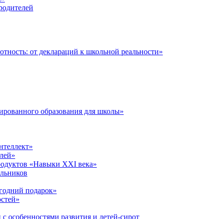
 родителей
тность: от деклараций к школьной реальности»
ированного образования для школы»
нтеллект»
лей»
родуктов «Навыки XXI века»
ольников
годний подарок»
остей»
 с особенностями развития и детей-сирот