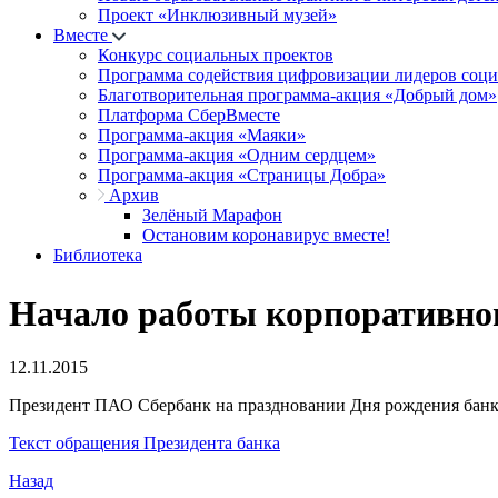
Проект «Инклюзивный музей»
Вместе
Конкурс социальных проектов
Программа содействия цифровизации лидеров соц
Благотворительная программа-акция «Добрый дом»
Платформа СберВместе
Программа-акция «Маяки»
Программа-акция «Одним сердцем»
Программа-акция «Страницы Добра»
Архив
Зелёный Марафон
Остановим коронавирус вместе!
Библиотека
Начало работы корпоративног
12.11.2015
Президент ПАО Сбербанк на праздновании Дня рождения банка
Текст обращения Президента банка
Назад