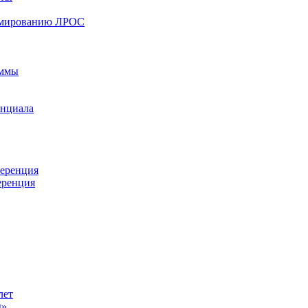
ормированию ЛРОС
аммы
енциала
ференция
еренция
лет
ы»