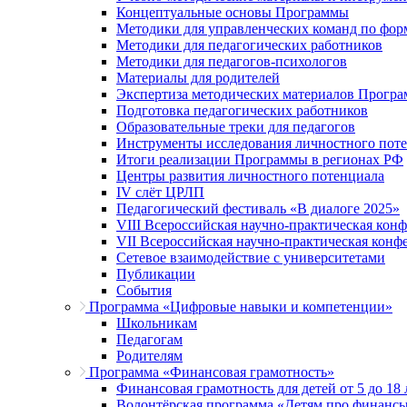
Концептуальные основы Программы
Методики для управленческих команд по ф
Методики для педагогических работников
Методики для педагогов-психологов
Материалы для родителей
Экспертиза методических материалов Прогр
Подготовка педагогических работников
Образовательные треки для педагогов
Инструменты исследования личностного пот
Итоги реализации Программы в регионах РФ
Центры развития личностного потенциала
IV слёт ЦРЛП
Педагогический фестиваль «В диалоге 2025»
VIII Всероссийская научно-практическая кон
VII Всероссийская научно-практическая конф
Сетевое взаимодействие с университетами
Публикации
События
Программа «Цифровые навыки и компетенции»
Школьникам
Педагогам
Родителям
Программа «Финансовая грамотность»
Финансовая грамотность для детей от 5 до 18 
Волонтёрская программа «Детям про финанс