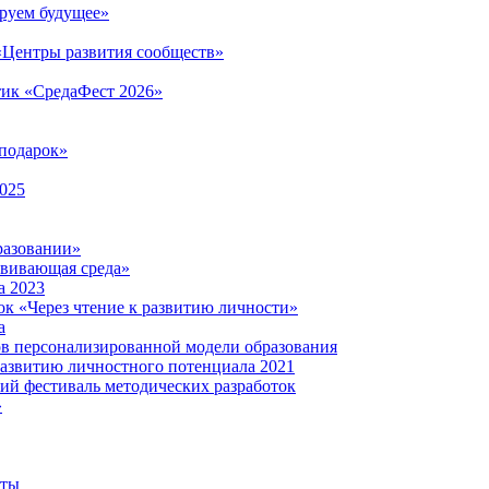
руем будущее»
 «Центры развития сообществ»
тик «СредаФест 2026»
подарок»
2025
разовании»
звивающая среда»
а 2023
ок «Через чтение к развитию личности»
а
ов персонализированной модели образования
развитию личностного потенциала 2021
кий фестиваль методических разработок
»
нты