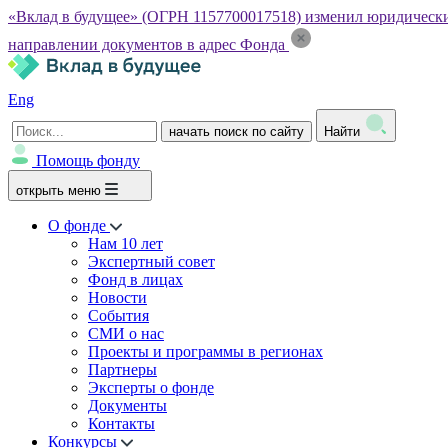
«Вклад в будущее» (ОГРН 1157700017518) изменил юридический а
направлении документов в адрес Фонда
Eng
начать поиск по сайту
Найти
Помощь фонду
открыть меню
О фонде
Нам 10 лет
Экспертный совет
Фонд в лицах
Новости
События
СМИ о нас
Проекты и программы в регионах
Партнеры
Эксперты о фонде
Документы
Контакты
Конкурсы