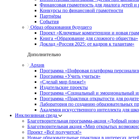
Финансовая грамотность для диалога детей и
Конкурсы по финансовой грамотности
Партнёры
События
Образ образования будущего
Проект «Ключевые компетенции и новая грамо
Книга «Образование для сложного общества»
Доклад «Россия 2025: от кадров к талантам»
Дополнительно
Архив
Программа «Цифровая платформа персонализ
Программа «Учить учиться»
«Сделай мир ближе!»
Издательские проекты
Программа «Социальный и эмоциональный и
Программа «Практики открытости для родите
Лаборатория по созданию образовательных п
Академия искусственного интеллекта для шк
Инклюзивная среда
Благотворительная программа-акция «Добрый ново
Благотворительная акция «Мир открытых возможн
Проект «Всё получится!»
Новые образовательные практики в интересах детей