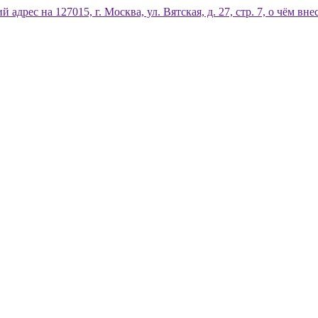
дрес на 127015, г. Москва, ул. Вятская, д. 27, стр. 7, о чём 