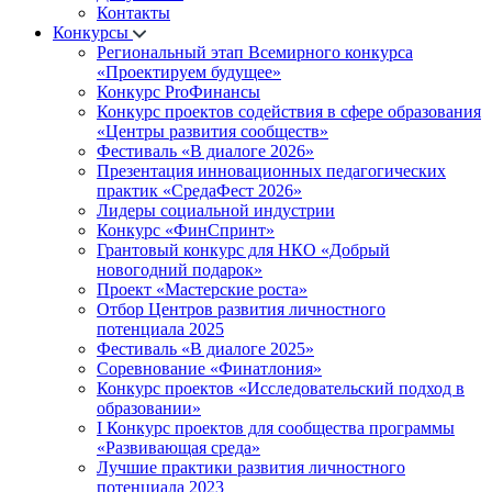
Контакты
Конкурсы
Региональный этап Всемирного конкурса
«Проектируем будущее»
Конкурс ProФинансы
Конкурс проектов содействия в сфере образования
«Центры развития сообществ»
Фестиваль «В диалоге 2026»
Презентация инновационных педагогических
практик «СредаФест 2026»
Лидеры социальной индустрии
Конкурс «ФинСпринт»
Грантовый конкурс для НКО «Добрый
новогодний подарок»
Проект «Мастерские роста»
Отбор Центров развития личностного
потенциала 2025
Фестиваль «В диалоге 2025»
Соревнование «Финатлония»
Конкурс проектов «Исследовательский подход в
образовании»
I Конкурс проектов для сообщества программы
«Развивающая среда»
Лучшие практики развития личностного
потенциала 2023