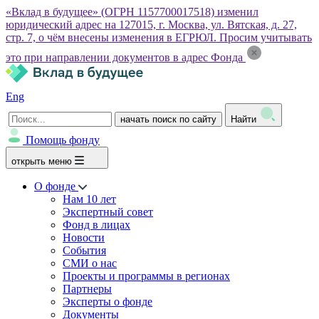
«Вклад в будущее» (ОГРН 1157700017518) изменил
юридический адрес на 127015, г. Москва, ул. Вятская, д. 27,
стр. 7, о чём внесены изменения в ЕГРЮЛ. Просим учитывать
это при направлении документов в адрес Фонда
Eng
начать поиск по сайту
Найти
Помощь фонду
открыть меню
О фонде
Нам 10 лет
Экспертный совет
Фонд в лицах
Новости
События
СМИ о нас
Проекты и программы в регионах
Партнеры
Эксперты о фонде
Документы