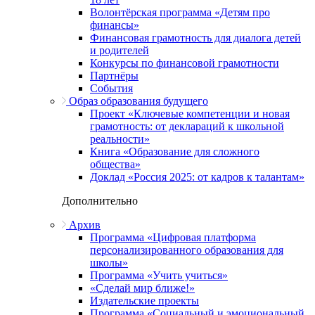
Волонтёрская программа «Детям про
финансы»
Финансовая грамотность для диалога детей
и родителей
Конкурсы по финансовой грамотности
Партнёры
События
Образ образования будущего
Проект «Ключевые компетенции и новая
грамотность: от деклараций к школьной
реальности»
Книга «Образование для сложного
общества»
Доклад «Россия 2025: от кадров к талантам»
Дополнительно
Архив
Программа «Цифровая платформа
персонализированного образования для
школы»
Программа «Учить учиться»
«Сделай мир ближе!»
Издательские проекты
Программа «Социальный и эмоциональный