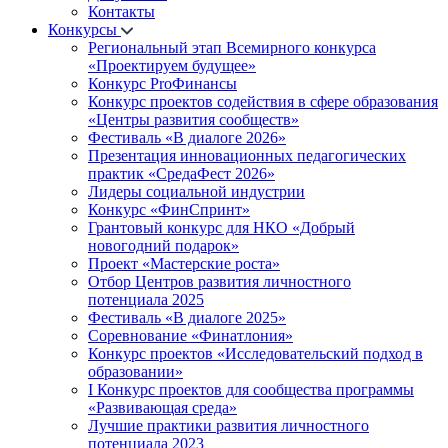
Контакты
Конкурсы
Региональный этап Всемирного конкурса
«Проектируем будущее»
Конкурс ProФинансы
Конкурс проектов содействия в сфере образования
«Центры развития сообществ»
Фестиваль «В диалоге 2026»
Презентация инновационных педагогических
практик «СредаФест 2026»
Лидеры социальной индустрии
Конкурс «ФинСпринт»
Грантовый конкурс для НКО «Добрый
новогодний подарок»
Проект «Мастерские роста»
Отбор Центров развития личностного
потенциала 2025
Фестиваль «В диалоге 2025»
Соревнование «Финатлония»
Конкурс проектов «Исследовательский подход в
образовании»
I Конкурс проектов для сообщества программы
«Развивающая среда»
Лучшие практики развития личностного
потенциала 2023