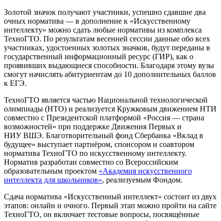
Золотой значок получают участники, успешно сдавшие два
очных норматива — в дополнение к «Искусственному
интеллекту» можно сдать любые нормативы из комплекса
ТехноГТО. По результатам весенней сессии данные обо всех
участниках, удостоенных золотых значков, будут переданы в
государственный информационный ресурс (ГИР), как о
проявивших выдающиеся способности. Благодаря этому вузы
смогут начислять абитуриентам до 10 дополнительных баллов
к ЕГЭ.
ТехноГТО является частью Национальной технологической
олимпиады (НТО) и реализуется Кружковым движением НТИ
совместно с Президентской платформой «Россия — страна
возможностей» при поддержке Движения Первых и
НИУ ВШЭ. Благотворительный фонд Сбербанка «Вклад в
будущее» выступает партнёром, спонсором и соавтором
норматива ТехноГТО по искусственному интеллекту.
Норматив разработан совместно со Всероссийским
образовательным проектом
«Академия искусственного
интеллекта для школьников»
, реализуемым Фондом.
Сдача норматива «Искусственный интеллект» состоит из двух
этапов: онлайн и очного. Первый этап можно пройти на сайте
ТехноГТО, он включает тестовые вопросы, посвящённые