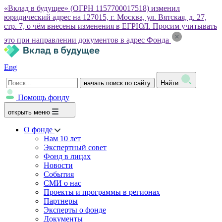
«Вклад в будущее» (ОГРН 1157700017518) изменил
юридический адрес на 127015, г. Москва, ул. Вятская, д. 27,
стр. 7, о чём внесены изменения в ЕГРЮЛ. Просим учитывать
это при направлении документов в адрес Фонда
Eng
начать поиск по сайту
Найти
Помощь фонду
открыть меню
О фонде
Нам 10 лет
Экспертный совет
Фонд в лицах
Новости
События
СМИ о нас
Проекты и программы в регионах
Партнеры
Эксперты о фонде
Документы