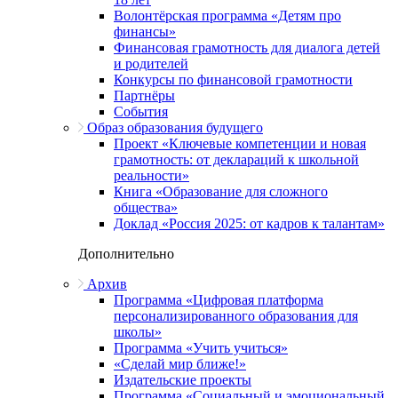
Волонтёрская программа «Детям про
финансы»
Финансовая грамотность для диалога детей
и родителей
Конкурсы по финансовой грамотности
Партнёры
События
Образ образования будущего
Проект «Ключевые компетенции и новая
грамотность: от деклараций к школьной
реальности»
Книга «Образование для сложного
общества»
Доклад «Россия 2025: от кадров к талантам»
Дополнительно
Архив
Программа «Цифровая платформа
персонализированного образования для
школы»
Программа «Учить учиться»
«Сделай мир ближе!»
Издательские проекты
Программа «Социальный и эмоциональный