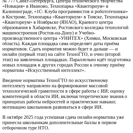
№ 777 Санкт-Петербурга, Центра технического творчества
«Новация» в Иваново, Технопарка «Кванториум» в
Калининграде, «1С: Клуба программистов и робототехники»
в Костроме, Технопарка «Кванториум» в Томске, Технопарка
«Кванториум» в Ноябрьске (ЯНАО), Краевого центра
образования в Хабаровске, Ростовского колледжа технологий
машиностроения (Ростов-на-Дону) и Учебно-
производственного центра «УНИТЕХ» (Химки, Московская
область). Каждая площадка сама определяет даты приёма
нормативов. Сдать норматив можно будет и дальше — и
онлайн (первый этап) на сайте ТехноГТО, и очно (второй
этап) на заявленных площадках. Параллельно идёт подготовка
новых площадок в других городах России к очному приёму
норматива «Искусственный интеллект».
Введение норматива ТехноГТО по искусственному
интеллекту направлено на формирование массовой
технологической грамотности в сфере работы с ИИ; оценку
компетенций в области ИИ, включая теоретические знания о
принципах работы нейросетей и практические навыки;
мотивацию школьников развиваться в сфере ИИ.
В октябре 2025 года успешная сдача онлайн-норматива уже
принесла школьникам дополнительные баллы в первом
отборочном туре НТО.