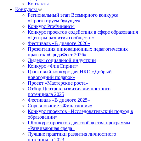
Контакты
Конкурсы
Региональный этап Всемирного конкурса
«Проектируем будущее»
Конкурс ProФинансы
Конкурс проектов содействия в сфере образования
«Центры развития сообществ»
Фестиваль «В диалоге 2026»
Презентация инновационных педагогических
практик «СредаФест 2026»
Лидеры социальной индустрии
Конкурс «ФинСпринт»
Грантовый конкурс для НКО «Добрый
новогодний подарок»
Проект «Мастерские роста»
Отбор Центров развития личностного
потенциала 2025
Фестиваль «В диалоге 2025»
Соревнование «Финатлония»
Конкурс проектов «Исследовательский подход в
образовании»
I Конкурс проектов для сообщества программы
«Развивающая среда»
Лучшие практики развития личностного
потенциала 2023