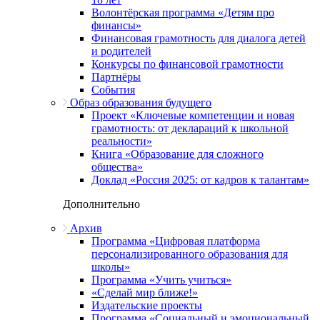
Волонтёрская программа «Детям про
финансы»
Финансовая грамотность для диалога детей
и родителей
Конкурсы по финансовой грамотности
Партнёры
События
Образ образования будущего
Проект «Ключевые компетенции и новая
грамотность: от деклараций к школьной
реальности»
Книга «Образование для сложного
общества»
Доклад «Россия 2025: от кадров к талантам»
Дополнительно
Архив
Программа «Цифровая платформа
персонализированного образования для
школы»
Программа «Учить учиться»
«Сделай мир ближе!»
Издательские проекты
Программа «Социальный и эмоциональный