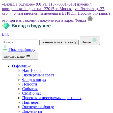
«Вклад в будущее» (ОГРН 1157700017518) изменил
юридический адрес на 127015, г. Москва, ул. Вятская, д. 27,
стр. 7, о чём внесены изменения в ЕГРЮЛ. Просим учитывать
это при направлении документов в адрес Фонда
Eng
начать поиск по сайту
Найти
Помощь фонду
открыть меню
О фонде
Нам 10 лет
Экспертный совет
Фонд в лицах
Новости
События
СМИ о нас
Проекты и программы в регионах
Партнеры
Эксперты о фонде
Документы