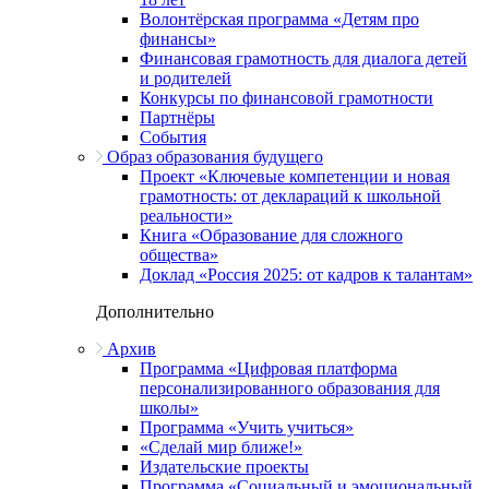
Волонтёрская программа «Детям про
финансы»
Финансовая грамотность для диалога детей
и родителей
Конкурсы по финансовой грамотности
Партнёры
События
Образ образования будущего
Проект «Ключевые компетенции и новая
грамотность: от деклараций к школьной
реальности»
Книга «Образование для сложного
общества»
Доклад «Россия 2025: от кадров к талантам»
Дополнительно
Архив
Программа «Цифровая платформа
персонализированного образования для
школы»
Программа «Учить учиться»
«Сделай мир ближе!»
Издательские проекты
Программа «Социальный и эмоциональный