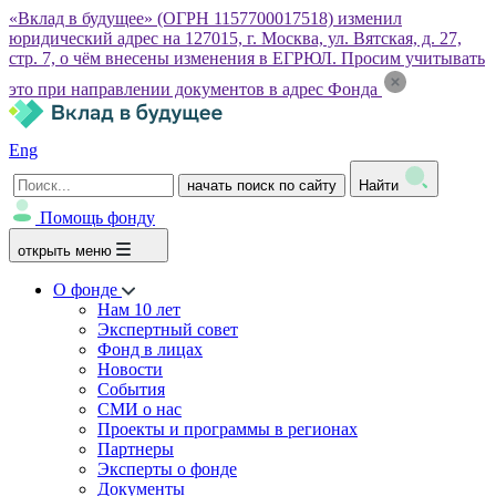
«Вклад в будущее» (ОГРН 1157700017518) изменил
юридический адрес на 127015, г. Москва, ул. Вятская, д. 27,
стр. 7, о чём внесены изменения в ЕГРЮЛ. Просим учитывать
это при направлении документов в адрес Фонда
Eng
начать поиск по сайту
Найти
Помощь фонду
открыть меню
О фонде
Нам 10 лет
Экспертный совет
Фонд в лицах
Новости
События
СМИ о нас
Проекты и программы в регионах
Партнеры
Эксперты о фонде
Документы