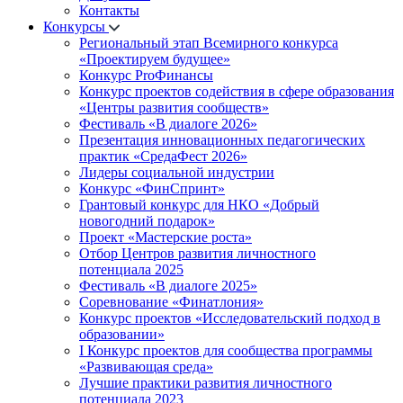
Контакты
Конкурсы
Региональный этап Всемирного конкурса
«Проектируем будущее»
Конкурс ProФинансы
Конкурс проектов содействия в сфере образования
«Центры развития сообществ»
Фестиваль «В диалоге 2026»
Презентация инновационных педагогических
практик «СредаФест 2026»
Лидеры социальной индустрии
Конкурс «ФинСпринт»
Грантовый конкурс для НКО «Добрый
новогодний подарок»
Проект «Мастерские роста»
Отбор Центров развития личностного
потенциала 2025
Фестиваль «В диалоге 2025»
Соревнование «Финатлония»
Конкурс проектов «Исследовательский подход в
образовании»
I Конкурс проектов для сообщества программы
«Развивающая среда»
Лучшие практики развития личностного
потенциала 2023