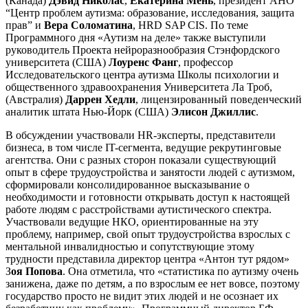
(Канада)
Дэвид Николас
,
Екатерина Мень
, президент АНО
“Центр проблем аутизма: образование, исследования, защита
прав” и
Вера Соломатина
, HRD SAP CIS. По теме
Программного дня «Аутизм на деле» также выступили
руководитель Проекта нейроразнообразия Стэнфордского
университета (США)
Лоуренс Фанг
, профессор
Исследовательского центра аутизма Школы психологии и
общественного здравоохранения Университета Ла Троб,
(Австралия)
Даррен Хедли
, лицензированный поведенческий
аналитик штата Нью-Йорк (США)
Элисон Джиллис
.
В обсуждении участвовали HR-эксперты, представители
бизнеса, в том числе IT-сегмента, ведущие рекрутинговые
агентства. Они с разных сторон показали существующий
опыт в сфере трудоустройства и занятости людей с аутизмом,
сформировали консолидированное высказывание о
необходимости и готовности открывать доступ к настоящей
работе людям с расстройствами аутистического спектра.
Участвовали ведущие НКО, ориентированные на эту
проблему, например, свой опыт трудоустройства взрослых с
ментальной инвалидностью и сопутствующие этому
трудности представила директор центра «Антон тут рядом»
З
оя Попова
. Она отметила, что «статистика по аутизму очень
занижена, даже по детям, а по взрослым ее нет вовсе, поэтому
государство просто не видит этих людей и не осознает их