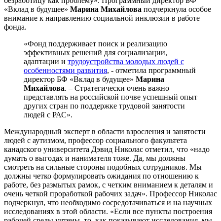
безработицу как проблему». Программный директор БФ
«Вклад в будущее»
Марина Михайлова
подчеркнула особое
внимание к направлению социальной инклюзии в работе
фонда.
«Фонд поддерживает поиск и реализацию
эффективных решений для социализации,
адаптации и
трудоустройства молодых людей с
особенностями развития
, - отметила программный
директор БФ «Вклад в будущее»
Марина
Михайлова
. – Стратегически очень важно
представлять на российской почве успешный опыт
других стран по поддержке трудовой занятости
людей с РАС».
Международный эксперт в области взросления и занятости
людей с аутизмом, профессор социального факультета
канадского университета Дэвид Николас отметил, что «надо
думать о выгодах и нанимателя тоже. Да, мы должны
смотреть на сильные стороны подобных сотрудников. Мы
должны четко формулировать ожидания по отношению к
работе, без размытых рамок, с четким вниманием к деталям и
очень четкой проработкой рабочих задач». Профессор Николас
подчеркнул, что необходимо сосредотачиваться и на научных
исследованиях в этой области. «Если все пункты построения
рабочей среды учтены, то, как показывают исследования, мы