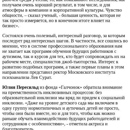
получаем очень хороший результат, в том числе, и для
атмосферы в компании и корпоративной культуры. Чувство
общности, – сказал ученый, - большая ценность, которая не
так просто измеряется, но в конечном итоге влияет на
бизнес».
Состоялся очень полезный, интересный разговор, за которым
последует ряд интересных шагов. В частности, все сошлись во
мнении, что в системе профессионального образования нам
не хватает как программ обучения будущих работников с
аутизмом, так и курсов для тех, кто будет сопровождать их на
рабочем месте, специалистов джоб-тьюторства. Интерес к
развитию подобных программ, а также первые планы в этом
направлении представил ректор Московского института
психоанализа Лев Сурат.
Юлия Пересильд
из фонда «Галчонок» обратила внимание
на преемственность инклюзивных процессов: без
образовательной инклюзии мы вряд ли придем к социальной
инклюзии. «Даже на уровне детского сада мы включаем в
одну группу нормотипичных и аутичных детей не просто,
чтобы они были вместе, но и для того, чтобы как можно
раньше обучать взаимодействию будущих работодателей и
сотрудников с особенностями», - отметила актриса и
благотворитель.