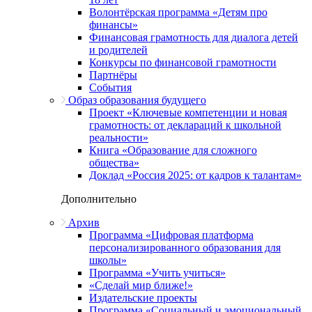
Волонтёрская программа «Детям про
финансы»
Финансовая грамотность для диалога детей
и родителей
Конкурсы по финансовой грамотности
Партнёры
События
Образ образования будущего
Проект «Ключевые компетенции и новая
грамотность: от деклараций к школьной
реальности»
Книга «Образование для сложного
общества»
Доклад «Россия 2025: от кадров к талантам»
Дополнительно
Архив
Программа «Цифровая платформа
персонализированного образования для
школы»
Программа «Учить учиться»
«Сделай мир ближе!»
Издательские проекты
Программа «Социальный и эмоциональный