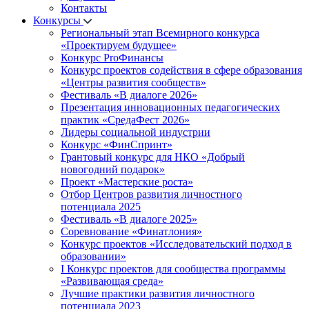
Контакты
Конкурсы
Региональный этап Всемирного конкурса
«Проектируем будущее»
Конкурс ProФинансы
Конкурс проектов содействия в сфере образования
«Центры развития сообществ»
Фестиваль «В диалоге 2026»
Презентация инновационных педагогических
практик «СредаФест 2026»
Лидеры социальной индустрии
Конкурс «ФинСпринт»
Грантовый конкурс для НКО «Добрый
новогодний подарок»
Проект «Мастерские роста»
Отбор Центров развития личностного
потенциала 2025
Фестиваль «В диалоге 2025»
Соревнование «Финатлония»
Конкурс проектов «Исследовательский подход в
образовании»
I Конкурс проектов для сообщества программы
«Развивающая среда»
Лучшие практики развития личностного
потенциала 2023