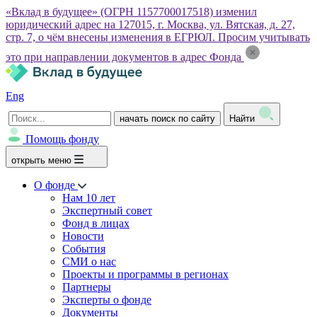
«Вклад в будущее» (ОГРН 1157700017518) изменил
юридический адрес на 127015, г. Москва, ул. Вятская, д. 27,
стр. 7, о чём внесены изменения в ЕГРЮЛ. Просим учитывать
это при направлении документов в адрес Фонда
Eng
начать поиск по сайту
Найти
Помощь фонду
открыть меню
О фонде
Нам 10 лет
Экспертный совет
Фонд в лицах
Новости
События
СМИ о нас
Проекты и программы в регионах
Партнеры
Эксперты о фонде
Документы