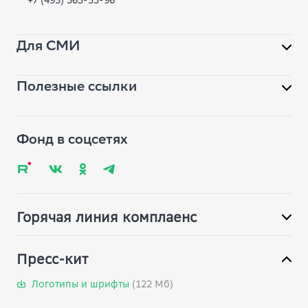
Инклюзивная среда
Вместе
Для СМИ
Библиотека
Полезные ссылки
Помощь фонду
pr@vbudushee.ru
Обратная связь
Вопрос-ответ
Фонд в соцсетях
Глоссарий
Карта сайта
Горячая линия комплаенс
Пресс-кит
Логотипы и шрифты
(122 Мб)