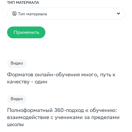
ТИП МАТЕРИАЛА
Тип материала
Видео
Применить
Статья
Презентация
Пособие
Видео
Доклад
Форматов онлайн-обучения много, путь к
Дайджест
качеству - один
Исследование
Видео
Книга
Подборка
Полноформатный 360-подход к обучению:
взаимодействие с учениками за пределами
Образовательная игра
школы
Игра