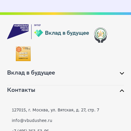
Вклад в будущее
Контакты
О фонде
Конкурсы
127015, г. Москва, ул. Вятская, д. 27, стр. 7
Современное образование
info@vbudushee.ru
+7 (495) 363-53-96