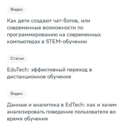
Тест
Видео
Отчет
Как дети создают чат-ботов, или
современные возможности по
Онлайн-курс
программированию на современных
Интервью
компьютерах в STEM-обучении
Сайт
Статья
Справочник
ЕduTech: эффективный переход в
Подкаст
дистанционное обучение
Урок
Приложение
Видео
Мобильное приложение по
Занятие
Данные и аналитика в EdTech: как и зачем
саморазвитию «Мой Выбор»
анализировать поведение пользователя во
Квиз
Мини-курсы, которые помогут подростку ответить
время обучения
на важные вопросы. Какую профессию выбрать?
Куда пойти учиться? Как разобраться в своих