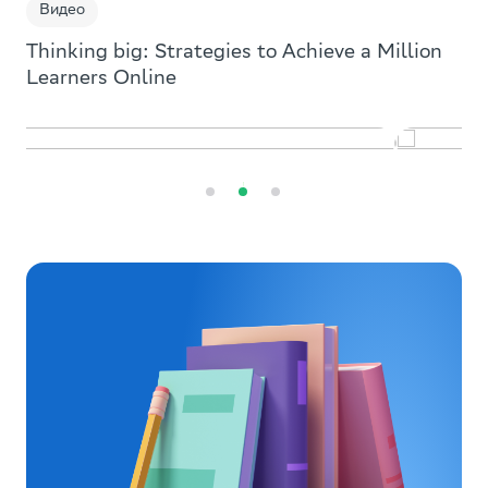
желаниях? Как стать успешным и др.
Видео
Тест
Thinking big: Strategies to Achieve a Million
Смотреть
Отчет
Learners Оnline
Онлайн-курс
Интервью
Сайт
Справочник
Подкаст
Урок
Приложение
Занятие
Квиз