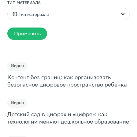
ТИП МАТЕРИАЛА
Тип материала
Видео
Применить
Статья
Презентация
Пособие
Видео
Доклад
Контент без границ: как организовать
Дайджест
безопасное цифровое пространство ребенка
Исследование
Мобильное приложение по
Видео
Книга
саморазвитию «Мой Выбор»
Подборка
Детский сад в цифрах и «цифре»: как
Мини-курсы, которые помогут подростку ответить
технологии меняют дошкольное образование
Образовательная игра
на важные вопросы. Какую профессию выбрать?
Куда пойти учиться? Как разобраться в своих
Игра