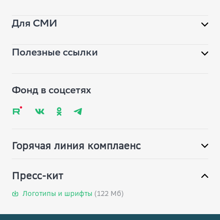
Вместе
Для СМИ
Библиотека
Полезные ссылки
Помощь фонду
pr@vbudushee.ru
Обратная связь
Вопрос-ответ
Фонд в соцсетях
Глоссарий
Карта сайта
Горячая линия комплаенс
Пресс-кит
Логотипы и шрифты
(122 Мб)