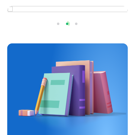
Тест
Отчет
Онлайн-курс
Интервью
Сайт
Справочник
Подкаст
Урок
Приложение
Занятие
Квиз