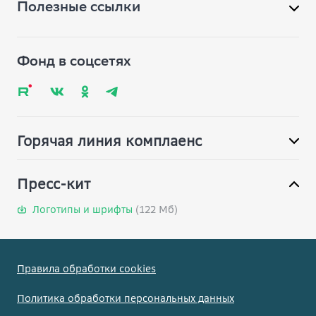
Полезные ссылки
Помощь фонду
pr@vbudushee.ru
Обратная связь
Вопрос-ответ
Фонд в соцсетях
Глоссарий
Карта сайта
Горячая линия комплаенс
Пресс-кит
Логотипы и шрифты
(122 Мб)
Правила обработки cookies
Политика обработки персональных данных