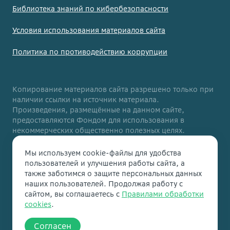
Библиотека знаний по кибербезопасности
Условия использования материалов сайта
Политика по противодействию коррупции
Копирование материалов сайта разрешено только при
наличии ссылки на источник материала.
Произведения, размещённые на данном сайте,
предоставляются Фондом для использования в
некоммерческих общественно полезных целях.
Данный сайт адаптирован для людей с ограниченными
Мы используем cookie-файлы для удобства
возможностями здоровья. Если вы столкнулись с
пользователей и улучшения работы сайта, а
трудностями при использовании нашего сайта,
также заботимся о защите персональных данных
напишите нам на
support@vbudushee.ru
. Мы
наших пользователей. Продолжая работу с
постараемся вам помочь.
сайтом, вы соглашаетесь с
Правилами обработки
cookies
.
Copyright 2026
Согласен