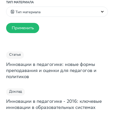
ТИП МАТЕРИАЛА
Тип материала
Видео
Применить
Статья
Презентация
Пособие
Статья
Мобильное приложение по
Доклад
Инновации в педагогике: новые формы
саморазвитию «Мой Выбор»
Дайджест
преподавания и оценки для педагогов и
Мини-курсы, которые помогут подростку ответить
политиков
Исследование
на важные вопросы. Какую профессию выбрать?
Куда пойти учиться? Как разобраться в своих
Книга
желаниях? Как стать успешным и др.
Доклад
Подборка
Инновации в педагогике - 2016: ключевые
Образовательная игра
Смотреть
инновации в образовательных системах
Игра