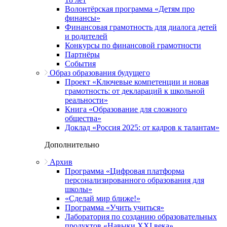
Волонтёрская программа «Детям про
финансы»
Финансовая грамотность для диалога детей
и родителей
Конкурсы по финансовой грамотности
Партнёры
События
Образ образования будущего
Проект «Ключевые компетенции и новая
грамотность: от деклараций к школьной
реальности»
Книга «Образование для сложного
общества»
Доклад «Россия 2025: от кадров к талантам»
Дополнительно
Архив
Программа «Цифровая платформа
персонализированного образования для
школы»
«Сделай мир ближе!»
Программа «Учить учиться»
Лаборатория по созданию образовательных
продуктов «Навыки XXI века»