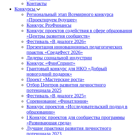
Контакты
Конкурсы
Региональный этап Всемирного конкурса
«Проектируем будущее»
Конкурс ProФинансы
Конкурс проектов содействия в сфере образования
«Центры развития сообществ»
Фестиваль «В диалоге 2026»
Презентация инновационных педагогических
практик «СредаФест 2026»
Лидеры социальной индустрии
Конкурс «ФинСпринт»
Грантовый конкурс для НКО «Добрый
новогодний подарок»
Проект «Мастерские роста»
Отбор Центров развития личностного
потенциала 2025
Фестиваль «В диалоге 2025»
Соревнование «Финатлония»
Конкурс проектов «Исследовательский подход в
образовании»
I Конкурс проектов для сообщества программы
«Развивающая среда»
Лучшие практики развития личностного
потенциала 2023