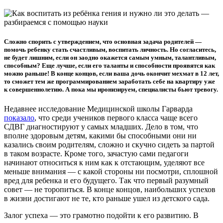
Сложно спорить с утверждением, что основная задача родителей —
помочь ребенку стать счастливым, воспитать личность. Но согласитесь,
не будет лишним, если он заодно окажется самым умным, талантливым,
способным? Еще лучше, если его таланты и способности проявятся как
можно раньше! В конце концов, если ваша дочь окончит мехмат в 12 лет,
то сможет тем же программированием заработать себе на квартиру уже
к совершеннолетию. А пока мы иронизируем, специалисты бьют тревогу.
Недавнее исследование Медицинской школы Гарварда
показало
, что среди учеников первого класса чаще всего
СДВГ диагностируют у самых младших. Дело в том, что
вполне здоровым детям, какими бы способными они ни
казались своим родителям, сложно и скучно сидеть за партой
в таком возрасте. Кроме того, зачастую сами педагоги
начинают относиться к ним как к отстающим, уделяют все
меньше внимания — с какой стороны ни посмотри, сплошной
вред для ребенка и его будущего. Так что первый разумный
совет — не торопиться. В конце концов, наибольших успехов
в жизни достигают не те, кто раньше ушел из детского сада.
Залог успеха — это грамотно подойти к его развитию. В