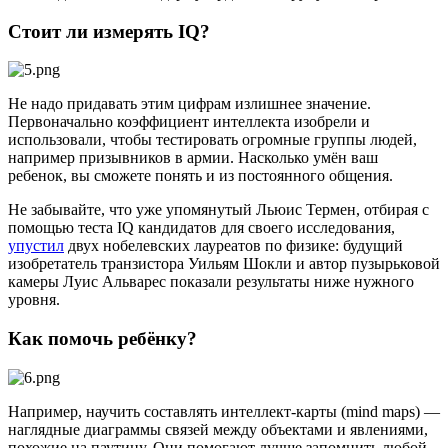
Стоит ли измерять IQ?
Не надо придавать этим цифрам излишнее значение.
Первоначально коэффициент интеллекта изобрели и
использовали, чтобы тестировать огромные группы людей,
например призывников в армии. Насколько умён ваш
ребенок, вы сможете понять и из постоянного общения.
Не забывайте, что уже упомянутый Льюис Термен, отбирая с
помощью теста IQ кандидатов для своего исследования,
упустил
двух нобелевских лауреатов по физике: будущий
изобретатель транзистора Уильям Шокли и автор пузырьковой
камеры Луис Альварес показали результаты ниже нужного
уровня.
Как помочь ребёнку?
Например, научить составлять интеллект-карты (mind maps) —
наглядные диаграммы связей между объектами и явлениями,
похожие на паутину. Они помогают лучше запомнить любой