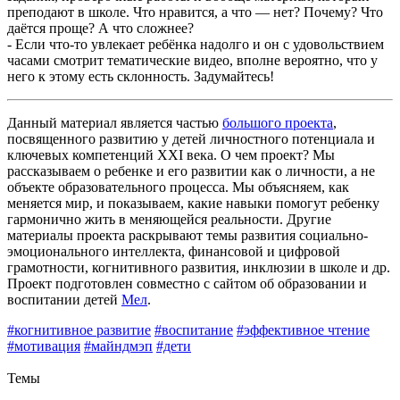
преподают в школе. Что нравится, а что — нет? Почему? Что
даётся проще? А что сложнее?
- Если что-то увлекает ребёнка надолго и он с удовольствием
часами смотрит тематические видео, вполне вероятно, что у
него к этому есть склонность. Задумайтесь!
Данный материал является частью
большого проекта
,
посвященного развитию у детей личностного потенциала и
ключевых компетенций XXI века. О чем проект? Мы
рассказываем о ребенке и его развитии как о личности, а не
объекте образовательного процесса. Мы объясняем, как
меняется мир, и показываем, какие навыки помогут ребенку
гармонично жить в меняющейся реальности. Другие
материалы проекта раскрывают темы развития социально-
эмоционального интеллекта, финансовой и цифровой
грамотности, когнитивного развития, инклюзии в школе и др.
Проект подготовлен совместно с сайтом об образовании и
воспитании детей
Мел
.
#когнитивное развитие
#воспитание
#эффективное чтение
#мотивация
#майндмэп
#дети
Назад
Темы