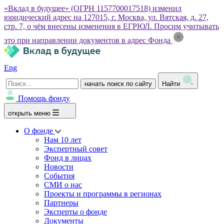
«Вклад в будущее» (ОГРН 1157700017518) изменил
юридический адрес на 127015, г. Москва, ул. Вятская, д. 27,
стр. 7, о чём внесены изменения в ЕГРЮЛ. Просим учитывать
это при направлении документов в адрес Фонда
Eng
начать поиск по сайту
Найти
Помощь фонду
открыть меню
О фонде
Нам 10 лет
Экспертный совет
Фонд в лицах
Новости
События
СМИ о нас
Проекты и программы в регионах
Партнеры
Эксперты о фонде
Документы