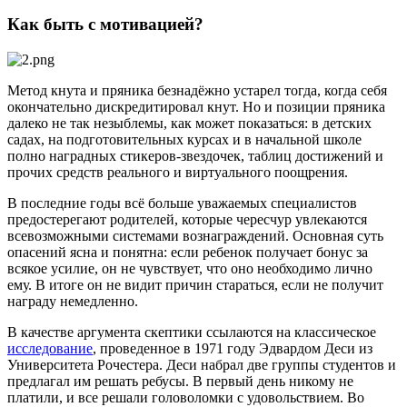
Как быть с мотивацией?
Метод кнута и пряника безнадёжно устарел тогда, когда себя
окончательно дискредитировал кнут. Но и позиции пряника
далеко не так незыблемы, как может показаться: в детских
садах, на подготовительных курсах и в начальной школе
полно наградных стикеров-звездочек, таблиц достижений и
прочих средств реального и виртуального поощрения.
В последние годы всё больше уважаемых специалистов
предостерегают родителей, которые чересчур увлекаются
всевозможными системами вознаграждений. Основная суть
опасений ясна и понятна: если ребенок получает бонус за
всякое усилие, он не чувствует, что оно необходимо лично
ему. В итоге он не видит причин стараться, если не получит
награду немедленно.
В качестве аргумента скептики ссылаются на классическое
исследование
, проведенное в 1971 году Эдвардом Деси из
Университета Рочестера. Деси набрал две группы студентов и
предлагал им решать ребусы. В первый день никому не
платили, и все решали головоломки с удовольствием. Во