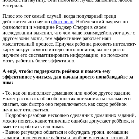
материал.
Плюс это тот самый случай, когда популярный тренд
действительно научно
обоснован
. Нобелевский лауреат по
физиологии и медицине Роджер Сперри в своем
исследовании выяснил, что чем чаще взаимодействуют друг с
другом зоны мозга, тем эффективнее работает наш
мыслительный процесс. Приучая ребенка рисовать интеллект-
карту вокруг всякого интересного понятия, вы не просто
научите его систематизировать информацию, но поможете
мозгу работать более эффективно.
А ещё, чтобы поддержать ребёнка и помочь ему
эффективнее учиться, для начала просто понаблюдайте за
ним:
- То, как он выполняет домашнее или любое другое задание,
может рассказать об особенностях внимания: на сколько его
хватает, как быстро оно переключается, как скоро ребёнок
начинает отвлекаться.
- Подробно разобрав несколько сделанных домашних заданий,
можно понять, какие типичные ошибки допускает ребёнок, и
вместе поработать над ними.
- Важно регулярно общаться и обсуждать уроки, домашние
задания, проверочные работы и вообще материал, который