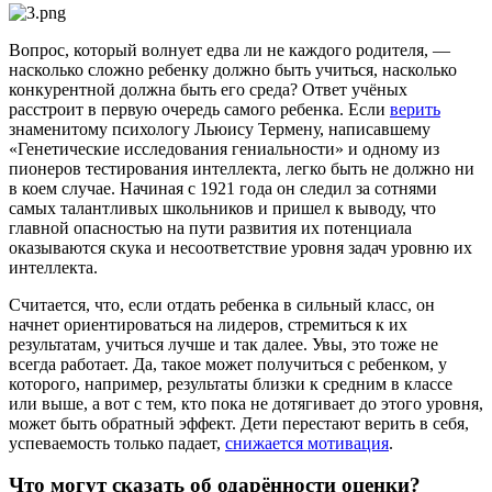
Вопрос, который волнует едва ли не каждого родителя, —
насколько сложно ребенку должно быть учиться, насколько
конкурентной должна быть его среда? Ответ учёных
расстроит в первую очередь самого ребенка. Если
верить
знаменитому психологу Льюису Термену, написавшему
«Генетические исследования гениальности» и одному из
пионеров тестирования интеллекта, легко быть не должно ни
в коем случае. Начиная с 1921 года он следил за сотнями
самых талантливых школьников и пришел к выводу, что
главной опасностью на пути развития их потенциала
оказываются скука и несоответствие уровня задач уровню их
интеллекта.
Считается, что, если отдать ребенка в сильный класс, он
начнет ориентироваться на лидеров, стремиться к их
результатам, учиться лучше и так далее. Увы, это тоже не
всегда работает. Да, такое может получиться с ребенком, у
которого, например, результаты близки к средним в классе
или выше, а вот с тем, кто пока не дотягивает до этого уровня,
может быть обратный эффект. Дети перестают верить в себя,
успеваемость только падает,
снижается мотивация
.
Что могут сказать об одарённости оценки?