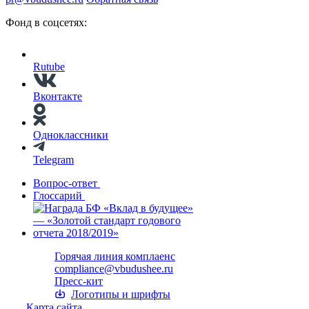
Фонд в соцсетях:
Rutube
Вконтакте
Одноклассники
Telegram
Вопрос-ответ
Глоссарий
Горячая линия комплаенс
compliance@vbudushee.ru
Пресс-кит
Логотипы и шрифты
Карта сайта