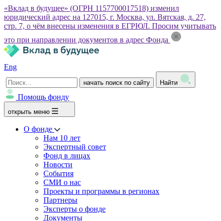
«Вклад в будущее» (ОГРН 1157700017518) изменил
юридический адрес на 127015, г. Москва, ул. Вятская, д. 27,
стр. 7, о чём внесены изменения в ЕГРЮЛ. Просим учитывать
это при направлении документов в адрес Фонда
Eng
начать поиск по сайту
Найти
Помощь фонду
открыть меню
О фонде
Нам 10 лет
Экспертный совет
Фонд в лицах
Новости
События
СМИ о нас
Проекты и программы в регионах
Партнеры
Эксперты о фонде
Документы