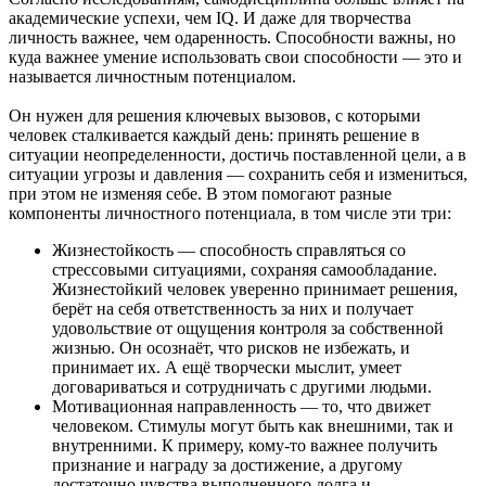
академические успехи, чем IQ. И даже для творчества
личность важнее, чем одаренность. Способности важны, но
куда важнее умение использовать свои способности — это и
называется личностным потенциалом.
Он нужен для решения ключевых вызовов, с которыми
человек сталкивается каждый день: принять решение в
ситуации неопределенности, достичь поставленной цели, а в
ситуации угрозы и давления — сохранить себя и измениться,
при этом не изменяя себе. В этом помогают разные
компоненты личностного потенциала, в том числе эти три:
Жизнестойкость — способность справляться со
стрессовыми ситуациями, сохраняя самообладание.
Жизнестойкий человек уверенно принимает решения,
берёт на себя ответственность за них и получает
удовольствие от ощущения контроля за собственной
жизнью. Он осознаёт, что рисков не избежать, и
принимает их. А ещё творчески мыслит, умеет
договариваться и сотрудничать с другими людьми.
Мотивационная направленность — то, что движет
человеком. Стимулы могут быть как внешними, так и
внутренними. К примеру, кому-то важнее получить
признание и награду за достижение, а другому
достаточно чувства выполненного долга и