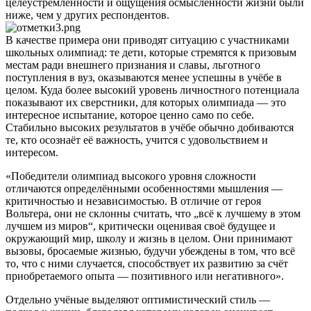
целеустремлённости и ощущения осмысленности жизни были
ниже, чем у других респондентов.
В качестве примера они приводят ситуацию с участниками
школьных олимпиад: те дети, которые стремятся к призовым
местам ради внешнего признания и славы, льготного
поступления в вуз, оказываются менее успешны в учёбе в
целом. Куда более высокий уровень личностного потенциала
показывают их сверстники, для которых олимпиада — это
интересное испытание, которое ценно само по себе.
Стабильно высоких результатов в учёбе обычно добиваются
те, кто осознаёт её важность, учится с удовольствием и
интересом.
«Победители олимпиад высокого уровня сложности
отличаются определёнными особенностями мышления —
критичностью и независимостью. В отличие от героя
Вольтера, они не склонны считать, что „всё к лучшему в этом
лучшем из миров“, критически оценивая своё будущее и
окружающий мир, школу и жизнь в целом. Они принимают
вызовы, бросаемые жизнью, будучи убеждены в том, что всё
то, что с ними случается, способствует их развитию за счёт
приобретаемого опыта — позитивного или негативного».
Отдельно учёные выделяют оптимистический стиль —