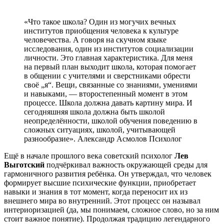
«Что такое школа? Один из могучих вечных
институтов приобщения человека к культуре
человечества. А говоря на скучном языке
исследования, один из институтов социализации
личности. Это главная характеристика. Для меня
на первый план выходит школа, которая помогает
в общении с учителями и сверстниками обрести
своё „я“. Вещи, связанные со знаниями, умениями
и навыками, — второстепенный момент в этом
процессе. Школа должна давать картину мира. И
сегодняшняя школа должна быть школой
неопределённости, школой обучения поведению в
сложных ситуациях, школой, учитывающей
разнообразие».
Александр Асмолов
Психолог
Ещё в начале прошлого века советский психолог
Лев
Выготский
подчёркивал важность окружающей среды для
гармоничного развития ребёнка. Он утверждал, что человек
формирует высшие психические функции, приобретает
навыки и знания в тот момент, когда переносит их из
внешнего мира во внутренний. Этот процесс он называл
интериоризацией (да, мы понимаем, сложное слово, но за ним
стоит важное понятие). Продолжая традицию легендарного