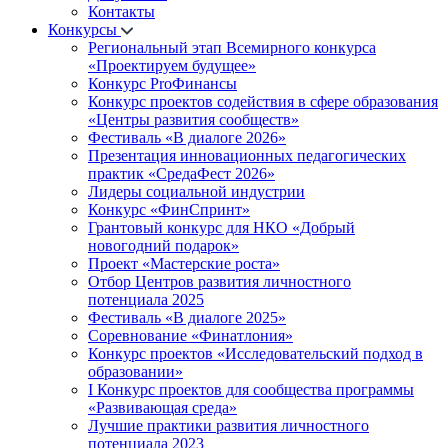
Контакты
Конкурсы
Региональный этап Всемирного конкурса
«Проектируем будущее»
Конкурс ProФинансы
Конкурс проектов содействия в сфере образования
«Центры развития сообществ»
Фестиваль «В диалоге 2026»
Презентация инновационных педагогических
практик «СредаФест 2026»
Лидеры социальной индустрии
Конкурс «ФинСпринт»
Грантовый конкурс для НКО «Добрый
новогодний подарок»
Проект «Мастерские роста»
Отбор Центров развития личностного
потенциала 2025
Фестиваль «В диалоге 2025»
Соревнование «Финатлония»
Конкурс проектов «Исследовательский подход в
образовании»
I Конкурс проектов для сообщества программы
«Развивающая среда»
Лучшие практики развития личностного
потенциала 2023