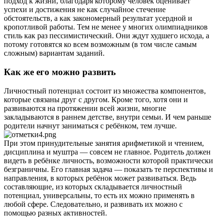
подход к жизни, благодаря которому человек оценивает
успехи и достижения не как случайное стечение
обстоятельств, а как закономерный результат усердной и
кропотливой работы. Тем не менее у многих олимпиадников
стиль как раз пессимистический. Они ждут худшего исхода, а
потому готовятся ко всем возможным (в том числе самым
сложным) вариантам заданий.
Как же его можно развить
Личностный потенциал состоит из множества компонентов,
которые связаны друг с другом. Кроме того, хотя они и
развиваются на протяжении всей жизни, многие
закладываются в раннем детстве, внутри семьи. И чем раньше
родители начнут заниматься с ребёнком, тем лучше.
При этом принудительные занятия арифметикой и чтением,
дисциплина и муштра — совсем не главное. Родитель должен
видеть в ребёнке личность, возможности которой практически
безграничны. Его главная задача — показать те перспективы и
направления, в которых ребёнок может развиваться. Ведь
составляющие, из которых складывается личностный
потенциал, универсальны, то есть их можно применять в
любой сфере. Следовательно, и развивать их можно с
помощью разных активностей.