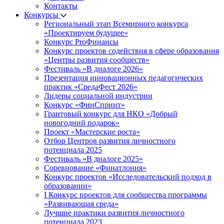
Контакты
Конкурсы
Региональный этап Всемирного конкурса
«Проектируем будущее»
Конкурс ProФинансы
Конкурс проектов содействия в сфере образования
«Центры развития сообществ»
Фестиваль «В диалоге 2026»
Презентация инновационных педагогических
практик «СредаФест 2026»
Лидеры социальной индустрии
Конкурс «ФинСпринт»
Грантовый конкурс для НКО «Добрый
новогодний подарок»
Проект «Мастерские роста»
Отбор Центров развития личностного
потенциала 2025
Фестиваль «В диалоге 2025»
Соревнование «Финатлония»
Конкурс проектов «Исследовательский подход в
образовании»
I Конкурс проектов для сообщества программы
«Развивающая среда»
Лучшие практики развития личностного
потенциала 2023