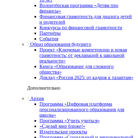
Волонтёрская программа «Детям про
финансы»
Финансовая грамотность для диалога детей
и родителей
Конкурсы по финансовой грамотности
Партнёры
События
Образ образования будущего
Проект «Ключевые компетенции и новая
грамотность: от деклараций к школьной
реальности»
Книга «Образование для сложного
общества»
Доклад «Россия 2025: от кадров к талантам»
Дополнительно
Архив
Программа «Цифровая платформа
персонализированного образования для
школы»
Программа «Учить учиться»
«Сделай мир ближе!»
Издательские проекты
Программа «Социальный и эмоциональный