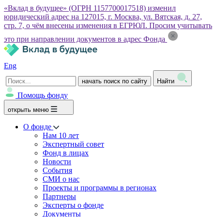
«Вклад в будущее» (ОГРН 1157700017518) изменил
юридический адрес на 127015, г. Москва, ул. Вятская, д. 27,
стр. 7, о чём внесены изменения в ЕГРЮЛ. Просим учитывать
это при направлении документов в адрес Фонда
Eng
начать поиск по сайту
Найти
Помощь фонду
открыть меню
О фонде
Нам 10 лет
Экспертный совет
Фонд в лицах
Новости
События
СМИ о нас
Проекты и программы в регионах
Партнеры
Эксперты о фонде
Документы