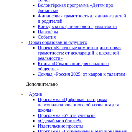
Волонтёрская программа «Детям про
финансы»
Финансовая грамотность для диалога детей
и родителей
Конкурсы по финансовой грамотности
Партнёры
События
Образ образования будущего
Проект «Ключевые компетенции и новая
грамотность: от деклараций к школьной
реальности»
Книга «Образование для сложного
общества»
Доклад «Россия 2025: от кадров к талантам»
Дополнительно
Архив
Программа «Цифровая платформа
персонализированного образования для
школы»
Программа «Учить учиться»
«Сделай мир ближе!»
Издательские проекты
Программа «Социальный и эмоциональный