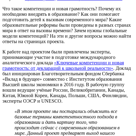
Что такое компетенции и новая грамотность? Почему их
необходимо внедрять в образование? Как они помогают
подготовить детей к вызовам современного мира? Какие
образовательные реформы были проведены в разных странах
мира в ответ на вызовы времени? Зачем нужны глобальные
модели компетенций? На эти и другие вопросы можно найти
ответы на страницах проекта.
К работе над проектом были привлечены эксперты,
принимающие участие в подготовке международного
аналитического доклада
«Ключевые компетенции и новая
грамотность: от деклараций к школьной реальности»
. Доклад
был инициирован Благотворительным фондом Сбербанка
«Вклад в будущее» совместно с Институтом образования
Высшей школы экономики в 2016 году. В рабочую группу
вошли ведущие учёные России, Великобритании, Канады,
Китая, Южной Кореи, Канады, Польши, США, Финляндии,
эксперты ОЭСР и UNESCO.
«В этом проекте мы постарались объяснить все
базовые термины компетентностного подхода в
образовании и дать картину того, что
происходит сейчас с современным образованием в
мире. Данный проект предваряет выход нашего