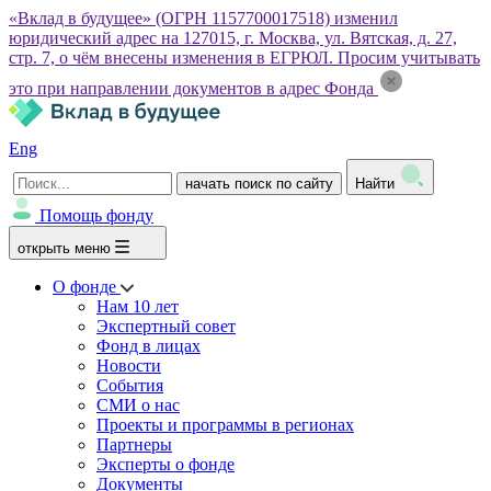
«Вклад в будущее» (ОГРН 1157700017518) изменил
юридический адрес на 127015, г. Москва, ул. Вятская, д. 27,
стр. 7, о чём внесены изменения в ЕГРЮЛ. Просим учитывать
это при направлении документов в адрес Фонда
Eng
начать поиск по сайту
Найти
Помощь фонду
открыть меню
О фонде
Нам 10 лет
Экспертный совет
Фонд в лицах
Новости
События
СМИ о нас
Проекты и программы в регионах
Партнеры
Эксперты о фонде
Документы