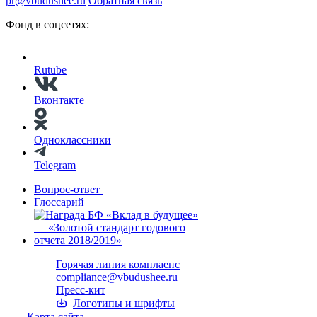
pr@vbudushee.ru
Обратная связь
Фонд в соцсетях:
Rutube
Вконтакте
Одноклассники
Telegram
Вопрос-ответ
Глоссарий
Горячая линия комплаенс
compliance@vbudushee.ru
Пресс-кит
Логотипы и шрифты
Карта сайта