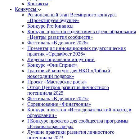
Контакты
Конкурсы
Региональный этап Всемирного конкурса
«Проектируем будущее»
Конкурс ProФинансы
Конкурс проектов содействия в сфере образования
«Центры развития сообществ»
Фестиваль «В диалоге 2026»
Презентация инновационных педагогических
практик «СредаФест 2026»
Лидеры социальной индустрии
Конкурс «ФинСпринт»
Грантовый конкурс для НКО «Добрый
новогодний подарок»
Проект «Мастерские роста»
Отбор Центров развития личностного
потенциала 2025
Фестиваль «В диалоге 2025»
Соревнование «Финатлония»
Конкурс проектов «Исследовательский подход в
образовании»
I Конкурс проектов для сообщества программы
«Развивающая среда»
Лучшие практики развития личностного
потенциала 2023