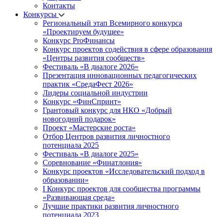
Контакты
Конкурсы
Региональный этап Всемирного конкурса
«Проектируем будущее»
Конкурс ProФинансы
Конкурс проектов содействия в сфере образования
«Центры развития сообществ»
Фестиваль «В диалоге 2026»
Презентация инновационных педагогических
практик «СредаФест 2026»
Лидеры социальной индустрии
Конкурс «ФинСпринт»
Грантовый конкурс для НКО «Добрый
новогодний подарок»
Проект «Мастерские роста»
Отбор Центров развития личностного
потенциала 2025
Фестиваль «В диалоге 2025»
Соревнование «Финатлония»
Конкурс проектов «Исследовательский подход в
образовании»
I Конкурс проектов для сообщества программы
«Развивающая среда»
Лучшие практики развития личностного
потенциала 2023