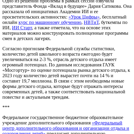
Одно из решений проблемы в рамках сессии озвучила
представитель Фонда «Вклад в будущее» Дария Сатикова. Она
рассказала об инициативах Академии ИИ и ее
просветительских активностях:
«Урок Цифры»
, бесплатный
онлайн
курс по машинному обучению
,
НВТиТ
, буткемпы по
ИИ,
ИИ Старт
, а также отметила, что на основе этих
материалов можно конструировать полноценные программы
смен в детских лагерях.
Согласно прогнозам Федеральной службы статистики,
количество детей школьного возраста ежегодно будет
увеличиваться на 2-3 %, отрасль детского отдыха имеет
огромный потенциал. По данным исследования ГАУК
«Мосгортур» по оценке потенциала рынка детского отдыха, к
2023 году количество детей вырастет почти на 14 % и
составит 19,7 миллиона. В связи с этим необходимы новые
формы детского отдыха, которые будут отражать интересы
современных детей, а также соответствовать национальной
повестке и актуальным трендам.
***
Федеральное государственное бюджетное образовательное
учреждение дополнительного образования
«Федеральный
центр дополнительного образования и организации отдыха и
оздоровления детей»
предлагает дополнительную