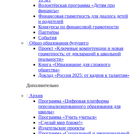
Волонтёрская программа «Детям про
финансы»
Финансовая грамотность для диалога детей
и родителей
Конкурсы по финансовой грамотности
Партнёры
События
Образ образования будущего
Проект «Ключевые компетенции и новая
грамотность: от деклараций к школьной
реальности»
Книга «Образование для сложного
общества»
Доклад «Россия 2025: от кадров к талантам»
Дополнительно
Архив
Программа «Цифровая платформа
персонализированного образования для
школы»
Программа «Учить учиться»
«Сделай мир ближе!»
Издательские проекты
Программа «Социальный и эмоциональный