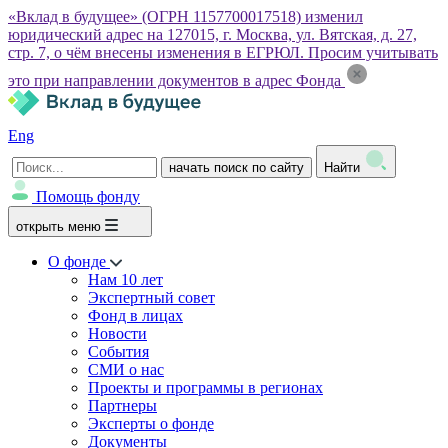
«Вклад в будущее» (ОГРН 1157700017518) изменил
юридический адрес на 127015, г. Москва, ул. Вятская, д. 27,
стр. 7, о чём внесены изменения в ЕГРЮЛ. Просим учитывать
это при направлении документов в адрес Фонда
Eng
начать поиск по сайту
Найти
Помощь фонду
открыть меню
О фонде
Нам 10 лет
Экспертный совет
Фонд в лицах
Новости
События
СМИ о нас
Проекты и программы в регионах
Партнеры
Эксперты о фонде
Документы