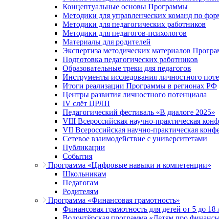
Концептуальные основы Программы
Методики для управленческих команд по ф
Методики для педагогических работников
Методики для педагогов-психологов
Материалы для родителей
Экспертиза методических материалов Прогр
Подготовка педагогических работников
Образовательные треки для педагогов
Инструменты исследования личностного пот
Итоги реализации Программы в регионах РФ
Центры развития личностного потенциала
IV слёт ЦРЛП
Педагогический фестиваль «В диалоге 2025»
VIII Всероссийская научно-практическая кон
VII Всероссийская научно-практическая конф
Сетевое взаимодействие с университетами
Публикации
События
Программа «Цифровые навыки и компетенции»
Школьникам
Педагогам
Родителям
Программа «Финансовая грамотность»
Финансовая грамотность для детей от 5 до 18 
Волонтёрская программа «Детям про финанс