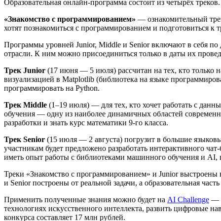
Образовательная онлайн-программа состоит из четырёх треков.
«Знакомство с программированием»
— ознакомительный трек,
хотят познакомиться с программированием и подготовиться к т
Программы уровней Junior, Middle и Senior включают в себя п
отрасли. К ним можно присоединиться только в даты их провед
Трек Junior
(17 июня ― 5 июля) рассчитан на тех, кто только
визуализацией в Matplotlib (библиотека на языке программиро
программировать на Python.
Трек Middle
(1–19 июля) ― для тех, кто хочет работать с дан
обучения ― одну из наиболее динамичных областей современно
разработки и знать курс математики 9-го класса.
Трек Senior
(15 июля ― 2 августа) погрузит в большие языков
участникам будет предложено разработать интерактивного чат-
иметь опыт работы с библиотеками машинного обучения и AI,
Треки «Знакомство с программированием» и Junior выстроены в
и Senior построены от реальной задачи, а образовательная ча
Применить полученные знания можно будет на
AI Challenge
― м
технологиях искусственного интеллекта, развить цифровые на
конкурса составляет 17 млн рублей.