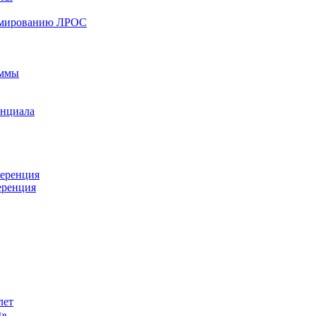
ормированию ЛРОС
аммы
енциала
ференция
еренция
лет
ы»