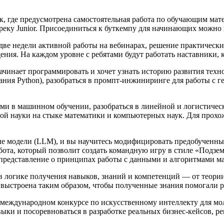
 где предусмотрена самостоятельная работа по обучающим мате
реку Junior. Присоединиться к буткемпу для начинающих можно 
о две недели активной работы на вебинарах, решение практическ
ения. На каждом уровне с ребятами будут работать наставники, 
 начинает программировать и хочет узнать историю развития тех
вания Python), разобраться в промпт-инжиниринге для работы с
ными в машинном обучении, разобраться в линейной и логистичес
й науки на стыке математики и компьютерных наук. Для прохож
ые модели (LLM), и вы научитесь модифицировать предобученны
бота, который позволит создать командную игру в стиле «Подзем
 представление о принципах работы с данными и алгоритмами м
 логике получения навыков, знаний и компетенций ― от теории 
сть выстроена таким образом, чтобы полученные знания помогали
еждународном конкурсе по искусственному интеллекту для моло
выки и посоревноваться в разработке реальных бизнес-кейсов, 