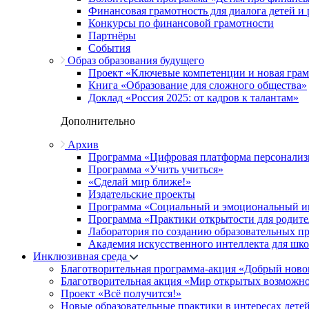
Финансовая грамотность для диалога детей и
Конкурсы по финансовой грамотности
Партнёры
События
Образ образования будущего
Проект «Ключевые компетенции и новая грамо
Книга «Образование для сложного общества»
Доклад «Россия 2025: от кадров к талантам»
Дополнительно
Архив
Программа «Цифровая платформа персонализ
Программа «Учить учиться»
«Сделай мир ближе!»
Издательские проекты
Программа «Социальный и эмоциональный и
Программа «Практики открытости для родите
Лаборатория по созданию образовательных п
Академия искусственного интеллекта для шк
Инклюзивная среда
Благотворительная программа-акция «Добрый ново
Благотворительная акция «Мир открытых возможн
Проект «Всё получится!»
Новые образовательные практики в интересах детей