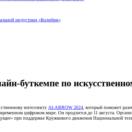
иальной индустрии «Колибри»
нлайн-буткемпе по искусственн
усственному интеллекту
AI-ARROW 2024
, который поможет разо
временном цифровом мире. Он продлится до 11 августа. Орган
удущее» при поддержке Кружкового движения Национальной те