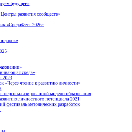
руем будущее»
 «Центры развития сообществ»
тик «СредаФест 2026»
подарок»
2025
разовании»
звивающая среда»
а 2023
ок «Через чтение к развитию личности»
а
ов персонализированной модели образования
развитию личностного потенциала 2021
кий фестиваль методических разработок
»
нты