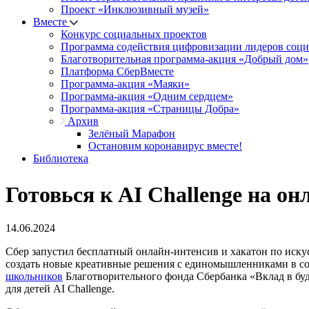
Проект «Инклюзивный музей»
Вместе
Конкурс социальных проектов
Программа содействия цифровизации лидеров соц
Благотворительная программа-акция «Добрый дом»
Платформа СберВместе
Программа-акция «Маяки»
Программа-акция «Одним сердцем»
Программа-акция «Страницы Добра»
Архив
Зелёный Марафон
Остановим коронавирус вместе!
Библиотека
Готовься к AI Сhallenge на о
14.06.2024
Сбер запустил бесплатный онлайн-интенсив и хакатон по иск
создать новые креативные решения с единомышленниками в со
школьников
Благотворительного фонда Сбербанка «Вклад в б
для детей AI Challenge.