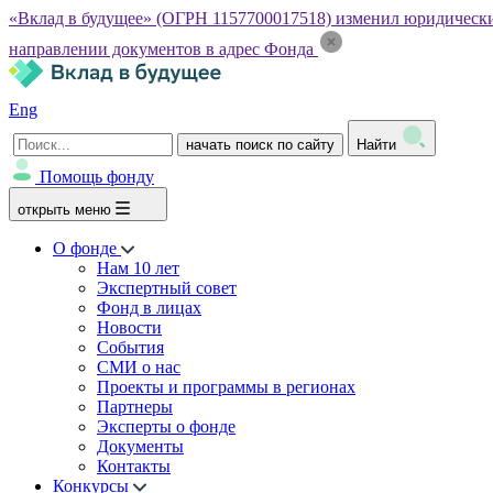
«Вклад в будущее» (ОГРН 1157700017518) изменил юридический а
направлении документов в адрес Фонда
Eng
начать поиск по сайту
Найти
Помощь фонду
открыть меню
О фонде
Нам 10 лет
Экспертный совет
Фонд в лицах
Новости
События
СМИ о нас
Проекты и программы в регионах
Партнеры
Эксперты о фонде
Документы
Контакты
Конкурсы