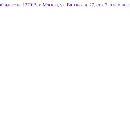
дрес на 127015, г. Москва, ул. Вятская, д. 27, стр. 7, о чём 