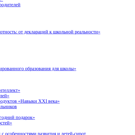
 родителей
тность: от деклараций к школьной реальности»
ированного образования для школы»
нтеллект»
лей»
родуктов «Навыки XXI века»
ольников
годний подарок»
остей»
 с особенностями развития и детей-сирот