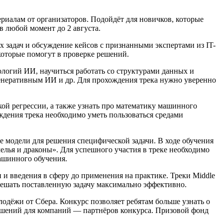
риалам от организаторов. Подойдёт для новичков, которые
в любой момент до 2 августа.
их задач и обсуждение кейсов с признанными экспертами из IT-
которые помогут в проверке решений.
нологий ИИ, научиться работать со структурами данных и
 генеративным ИИ и др. Для прохождения трека нужно уверенно
кой регрессии, а также узнать про математику машинного
дения трека необходимо уметь пользоваться средами
е модели для решения специфической задачи. В ходе обучения
елья и драконы». Для успешного участия в треке необходимо
ашинного обучения.
и введения в сферу до применения на практике. Треки Middle
 решать поставленную задачу максимально эффективно.
дёжи от Сбера. Конкурс позволяет ребятам больше узнать о
решений для компаний ― партнёров конкурса. Призовой фонд