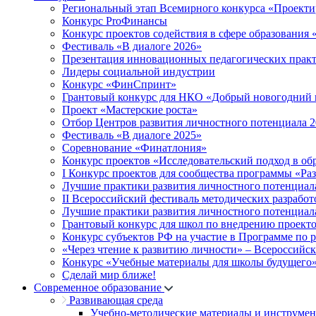
Региональный этап Всемирного конкурса «Проекти
Конкурс ProФинансы
Конкурс проектов содействия в сфере образования
Фестиваль «В диалоге 2026»
Презентация инновационных педагогических прак
Лидеры социальной индустрии
Конкурс «ФинСпринт»
Грантовый конкурс для НКО «Добрый новогодний 
Проект «Мастерские роста»
Отбор Центров развития личностного потенциала 
Фестиваль «В диалоге 2025»
Соревнование «Финатлония»
Конкурс проектов «Исследовательский подход в об
I Конкурс проектов для сообщества программы «Ра
Лучшие практики развития личностного потенциал
II Всероссийский фестиваль методических разработ
Лучшие практики развития личностного потенциал
Грантовый конкурс для школ по внедрению проект
Конкурс субъектов РФ на участие в Программе по 
«Через чтение к развитию личности» – Всероссийс
Конкурс «Учебные материалы для школы будущего
Сделай мир ближе!
Современное образование
Развивающая среда
Учебно-методические материалы и инструме