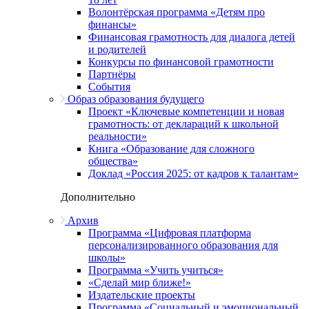
Волонтёрская программа «Детям про
финансы»
Финансовая грамотность для диалога детей
и родителей
Конкурсы по финансовой грамотности
Партнёры
События
Образ образования будущего
Проект «Ключевые компетенции и новая
грамотность: от деклараций к школьной
реальности»
Книга «Образование для сложного
общества»
Доклад «Россия 2025: от кадров к талантам»
Дополнительно
Архив
Программа «Цифровая платформа
персонализированного образования для
школы»
Программа «Учить учиться»
«Сделай мир ближе!»
Издательские проекты
Программа «Социальный и эмоциональный