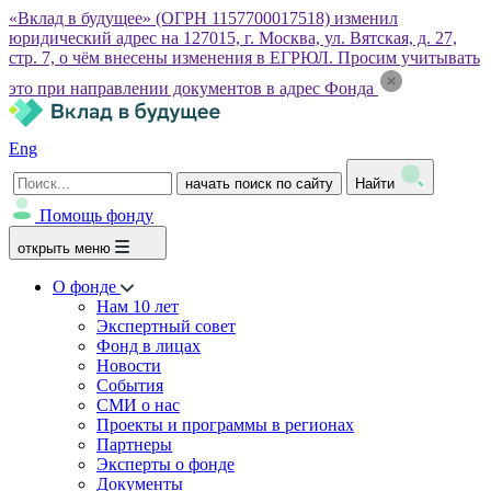
«Вклад в будущее» (ОГРН 1157700017518) изменил
юридический адрес на 127015, г. Москва, ул. Вятская, д. 27,
стр. 7, о чём внесены изменения в ЕГРЮЛ. Просим учитывать
это при направлении документов в адрес Фонда
Eng
начать поиск по сайту
Найти
Помощь фонду
открыть меню
О фонде
Нам 10 лет
Экспертный совет
Фонд в лицах
Новости
События
СМИ о нас
Проекты и программы в регионах
Партнеры
Эксперты о фонде
Документы