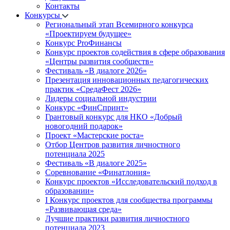
Контакты
Конкурсы
Региональный этап Всемирного конкурса
«Проектируем будущее»
Конкурс ProФинансы
Конкурс проектов содействия в сфере образования
«Центры развития сообществ»
Фестиваль «В диалоге 2026»
Презентация инновационных педагогических
практик «СредаФест 2026»
Лидеры социальной индустрии
Конкурс «ФинСпринт»
Грантовый конкурс для НКО «Добрый
новогодний подарок»
Проект «Мастерские роста»
Отбор Центров развития личностного
потенциала 2025
Фестиваль «В диалоге 2025»
Соревнование «Финатлония»
Конкурс проектов «Исследовательский подход в
образовании»
I Конкурс проектов для сообщества программы
«Развивающая среда»
Лучшие практики развития личностного
потенциала 2023