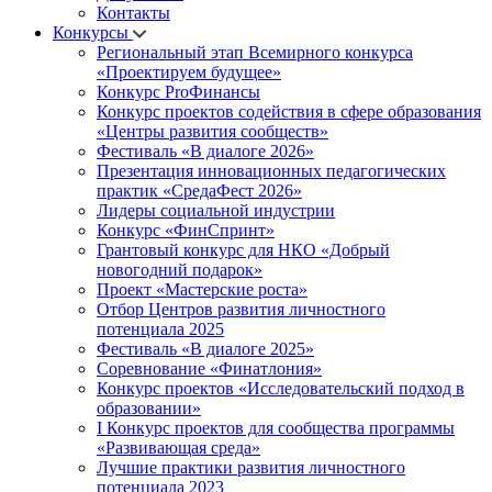
Контакты
Конкурсы
Региональный этап Всемирного конкурса
«Проектируем будущее»
Конкурс ProФинансы
Конкурс проектов содействия в сфере образования
«Центры развития сообществ»
Фестиваль «В диалоге 2026»
Презентация инновационных педагогических
практик «СредаФест 2026»
Лидеры социальной индустрии
Конкурс «ФинСпринт»
Грантовый конкурс для НКО «Добрый
новогодний подарок»
Проект «Мастерские роста»
Отбор Центров развития личностного
потенциала 2025
Фестиваль «В диалоге 2025»
Соревнование «Финатлония»
Конкурс проектов «Исследовательский подход в
образовании»
I Конкурс проектов для сообщества программы
«Развивающая среда»
Лучшие практики развития личностного
потенциала 2023