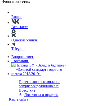
Фонд в соцсетях:
Rutube
Вконтакте
Одноклассники
Telegram
Вопрос-ответ
Глоссарий
Горячая линия комплаенс
compliance@vbudushee.ru
Пресс-кит
Логотипы и шрифты
Карта сайта