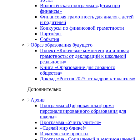
Волонтёрская программа «Детям про
финансы»
Финансовая грамотность для диалога детей
и родителей
Конкурсы по финансовой грамотности
Партнёры
События
Образ образования будущего
Проект «Ключевые компетенции и новая
грамотность: от деклараций к школьной
реальности»
Книга «Образование для сложного
общества»
Доклад «Россия 2025: от кадров к талантам»
Дополнительно
Архив
Программа «Цифровая платформа
персонализированного образования для
школы»
Программа «Учить учиться»
«Сделай мир ближе!»
Издательские проекты
Программа «Социальный и эмоциональный