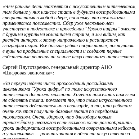
«Чем раньше дети знакомятся с искусственным интеллектом,
тем больше у них шансов стать в будущем востребованными
специалистами в любой сфере, поскольку эти технологии
применяются повсеместно. Сбер уже несколько лет
участвует в подготовке и проведении ″Уроков цифры″ вместе
с другими крупными компаниями страны, и мы видим, как
растёт интерес к этому направлению и расширяется
география акции. Всё больше ребят подрастают, поступают
в вузы на профильные специальности и создают первые
собственные решения на основе искусственного интеллекта»
.
Сергей Плуготаренко, генеральный директор АНО
«Цифровая экономика»:
«За первую неделю число прохождений российскими
школьниками "Урока цифры" по теме искусственного
интеллекта достигло миллиона. Хочется пожелать нам всем
не сбавлять темпа: помогает то, что тема искусственного
интеллекта действительно в авангарде, и то, что ребятам
очень хочется получить базовые знания по передовым
технологиям. Очень здорово, что благодаря новым
тренажёрам у педагогов есть возможность разнообразить
уроки информатики востребованными современными кейсами,
а у школьников — развить знания в области искусственного