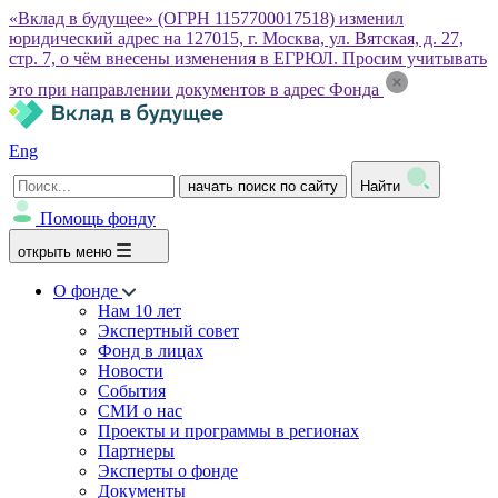
«Вклад в будущее» (ОГРН 1157700017518) изменил
юридический адрес на 127015, г. Москва, ул. Вятская, д. 27,
стр. 7, о чём внесены изменения в ЕГРЮЛ. Просим учитывать
это при направлении документов в адрес Фонда
Eng
начать поиск по сайту
Найти
Помощь фонду
открыть меню
О фонде
Нам 10 лет
Экспертный совет
Фонд в лицах
Новости
События
СМИ о нас
Проекты и программы в регионах
Партнеры
Эксперты о фонде
Документы