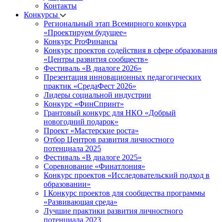
Контакты
Конкурсы
Региональный этап Всемирного конкурса
«Проектируем будущее»
Конкурс ProФинансы
Конкурс проектов содействия в сфере образования
«Центры развития сообществ»
Фестиваль «В диалоге 2026»
Презентация инновационных педагогических
практик «СредаФест 2026»
Лидеры социальной индустрии
Конкурс «ФинСпринт»
Грантовый конкурс для НКО «Добрый
новогодний подарок»
Проект «Мастерские роста»
Отбор Центров развития личностного
потенциала 2025
Фестиваль «В диалоге 2025»
Соревнование «Финатлония»
Конкурс проектов «Исследовательский подход в
образовании»
I Конкурс проектов для сообщества программы
«Развивающая среда»
Лучшие практики развития личностного
потенциала 2023