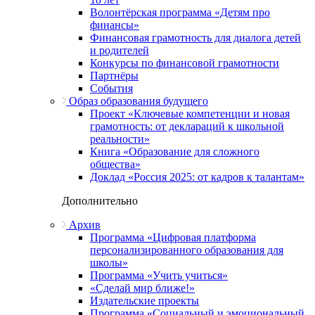
Волонтёрская программа «Детям про
финансы»
Финансовая грамотность для диалога детей
и родителей
Конкурсы по финансовой грамотности
Партнёры
События
Образ образования будущего
Проект «Ключевые компетенции и новая
грамотность: от деклараций к школьной
реальности»
Книга «Образование для сложного
общества»
Доклад «Россия 2025: от кадров к талантам»
Дополнительно
Архив
Программа «Цифровая платформа
персонализированного образования для
школы»
Программа «Учить учиться»
«Сделай мир ближе!»
Издательские проекты
Программа «Социальный и эмоциональный