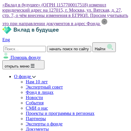
«Вклад в будущее» (ОГРН 1157700017518) изменил
юридический адрес на 127015, г. Москва, ул. Вятская, д. 27,
стр. 7, о чём внесены изменения в ЕГРЮЛ. Просим учитывать
это при направлении документов в адрес Фонда
Eng
начать поиск по сайту
Найти
Помощь фонду
открыть меню
О фонде
Нам 10 лет
Экспертный совет
Фонд в лицах
Новости
События
СМИ о нас
Проекты и программы в регионах
Партнеры
Эксперты о фонде
Документы