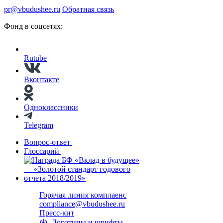
pr@vbudushee.ru
Обратная связь
Фонд в соцсетях:
Rutube
Вконтакте
Одноклассники
Telegram
Вопрос-ответ
Глоссарий
Горячая линия комплаенс
compliance@vbudushee.ru
Пресс-кит
Логотипы и шрифты