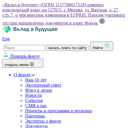
«Вклад в будущее» (ОГРН 1157700017518) изменил
юридический адрес на 127015, г. Москва, ул. Вятская, д. 27,
стр. 7, о чём внесены изменения в ЕГРЮЛ. Просим учитывать
это при направлении документов в адрес Фонда
Eng
начать поиск по сайту
Найти
Помощь фонду
открыть меню
О фонде
Нам 10 лет
Экспертный совет
Фонд в лицах
Новости
События
СМИ о нас
Проекты и программы в регионах
Партнеры
Эксперты о фонде
Документы