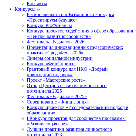
Контакты
Конкурсы
Региональный этап Всемирного конкурса
«Проектируем будущее»
Конкурс ProФинансы
Конкурс проектов содействия в сфере образования
«Центры развития сообществ»
Фестиваль «В диалоге 2026»
Презентация инновационных педагогических
практик «СредаФест 2026»
Лидеры социальной индустрии
Конкурс «ФинСпринт»
Грантовый конкурс для НКО «Добрый
новогодний подарок»
Проект «Мастерские роста»
Отбор Центров развития личностного
потенциала 2025
Фестиваль «В диалоге 2025»
Соревнование «Финатлония»
Конкурс проектов «Исследовательский подход в
образовании»
I Конкурс проектов для сообщества программы
«Развивающая среда»
Лучшие практики развития личностного
потенциала 2023