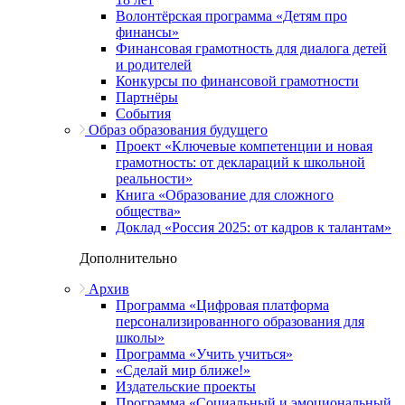
Волонтёрская программа «Детям про
финансы»
Финансовая грамотность для диалога детей
и родителей
Конкурсы по финансовой грамотности
Партнёры
События
Образ образования будущего
Проект «Ключевые компетенции и новая
грамотность: от деклараций к школьной
реальности»
Книга «Образование для сложного
общества»
Доклад «Россия 2025: от кадров к талантам»
Дополнительно
Архив
Программа «Цифровая платформа
персонализированного образования для
школы»
Программа «Учить учиться»
«Сделай мир ближе!»
Издательские проекты
Программа «Социальный и эмоциональный