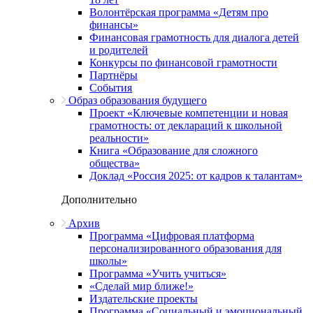
Волонтёрская программа «Детям про
финансы»
Финансовая грамотность для диалога детей
и родителей
Конкурсы по финансовой грамотности
Партнёры
События
Образ образования будущего
Проект «Ключевые компетенции и новая
грамотность: от деклараций к школьной
реальности»
Книга «Образование для сложного
общества»
Доклад «Россия 2025: от кадров к талантам»
Дополнительно
Архив
Программа «Цифровая платформа
персонализированного образования для
школы»
Программа «Учить учиться»
«Сделай мир ближе!»
Издательские проекты
Программа «Социальный и эмоциональный