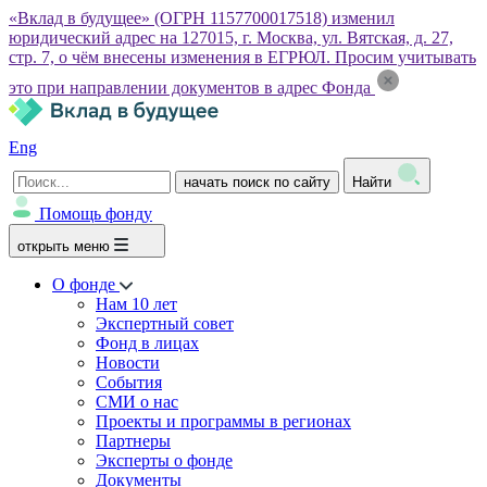
«Вклад в будущее» (ОГРН 1157700017518) изменил
юридический адрес на 127015, г. Москва, ул. Вятская, д. 27,
стр. 7, о чём внесены изменения в ЕГРЮЛ. Просим учитывать
это при направлении документов в адрес Фонда
Eng
начать поиск по сайту
Найти
Помощь фонду
открыть меню
О фонде
Нам 10 лет
Экспертный совет
Фонд в лицах
Новости
События
СМИ о нас
Проекты и программы в регионах
Партнеры
Эксперты о фонде
Документы