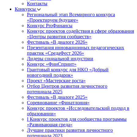
Контакты
Конкурсы
Региональный этап Всемирного конкурса
«Проектируем будущее»
Конкурс ProФинансы
Конкурс проектов содействия в сфере образования
«Центры развития сообществ»
Фестиваль «В диалоге 2026»
Презентация инновационных педагогических
практик «СредаФест 2026»
Лидеры социальной индустрии
Конкурс «ФинСпринт»
Грантовый конкурс для НКО «Добрый
новогодний подарок»
Проект «Мастерские роста»
Отбор Центров развития личностного
потенциала 2025
Фестиваль «В диалоге 2025»
Соревнование «Финатлония»
Конкурс проектов «Исследовательский подход в
образовании»
I Конкурс проектов для сообщества программы
«Развивающая среда»
Лучшие практики развития личностного
потенциала 2023