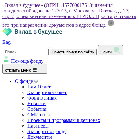
«Вклад в будущее» (ОГРН 1157700017518) изменил
юридический адрес на 127015, г. Москва, ул. Вятская, д. 27,
стр. 7, о чём внесены изменения в ЕГРЮЛ. Просим учитывать
это при направлении документов в адрес Фонда
Eng
начать поиск по сайту
Найти
Помощь фонду
открыть меню
О фонде
Нам 10 лет
Экспертный совет
Фонд в лицах
Новости
События
СМИ о нас
Проекты и программы в регионах
Партнеры
Эксперты о фонде
Документы