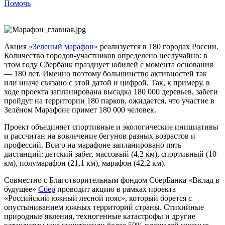
Помочь
Акция
«Зеленый марафон»
реализуется в 180 городах России.
Количество городов-участников определено неслучайно: в
этом году Сбербанк празднует юбилей с момента основания
— 180 лет. Именно поэтому большинство активностей так
или иначе связано с этой датой и цифрой. Так, к примеру, в
ходе проекта запланирована высадка 180 000 деревьев, забеги
пройдут на территории 180 парков, ожидается, что участие в
Зелёном Марафоне примет 180 000 человек.
Проект объединяет спортивные и экологические инициативы
и рассчитан на вовлечение бегунов разных возрастов и
профессий. Всего на марафоне запланировано пять
дистанций: детский забег, массовый (4,2 км), спортивный (10
км), полумарафон (21,1 км), марафон (42,2 км).
Совместно с Благотворительным фондом СберБанка «Вклад в
будущее»
Сбер
проводит акцию в рамках проекта
«Российский южный лесной пояс», который борется с
опустыниванием южных территорий страны. Стихийные
природные явления, техногенные катастрофы и другие