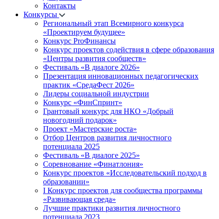
Контакты
Конкурсы
Региональный этап Всемирного конкурса
«Проектируем будущее»
Конкурс ProФинансы
Конкурс проектов содействия в сфере образования
«Центры развития сообществ»
Фестиваль «В диалоге 2026»
Презентация инновационных педагогических
практик «СредаФест 2026»
Лидеры социальной индустрии
Конкурс «ФинСпринт»
Грантовый конкурс для НКО «Добрый
новогодний подарок»
Проект «Мастерские роста»
Отбор Центров развития личностного
потенциала 2025
Фестиваль «В диалоге 2025»
Соревнование «Финатлония»
Конкурс проектов «Исследовательский подход в
образовании»
I Конкурс проектов для сообщества программы
«Развивающая среда»
Лучшие практики развития личностного
потенциала 2023