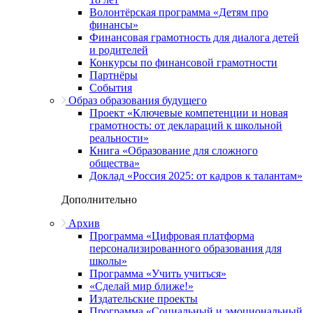
Волонтёрская программа «Детям про
финансы»
Финансовая грамотность для диалога детей
и родителей
Конкурсы по финансовой грамотности
Партнёры
События
Образ образования будущего
Проект «Ключевые компетенции и новая
грамотность: от деклараций к школьной
реальности»
Книга «Образование для сложного
общества»
Доклад «Россия 2025: от кадров к талантам»
Дополнительно
Архив
Программа «Цифровая платформа
персонализированного образования для
школы»
Программа «Учить учиться»
«Сделай мир ближе!»
Издательские проекты
Программа «Социальный и эмоциональный