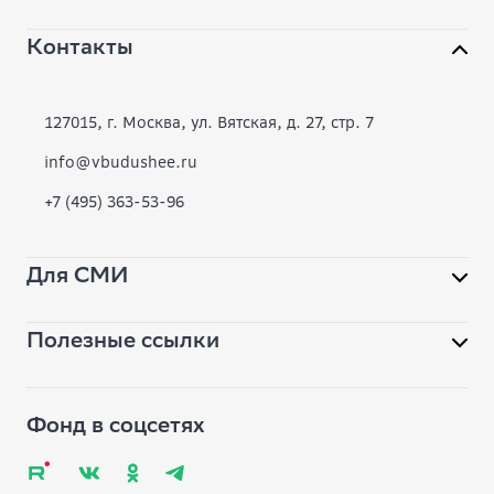
Контакты
О фонде
Конкурсы
127015, г. Москва, ул. Вятская, д. 27, стр. 7
Современное образование
info@vbudushee.ru
+7 (495) 363-53-96
Инклюзивная среда
Вместе
Для СМИ
Библиотека
Полезные ссылки
Помощь фонду
pr@vbudushee.ru
Обратная связь
Вопрос-ответ
Фонд в соцсетях
Глоссарий