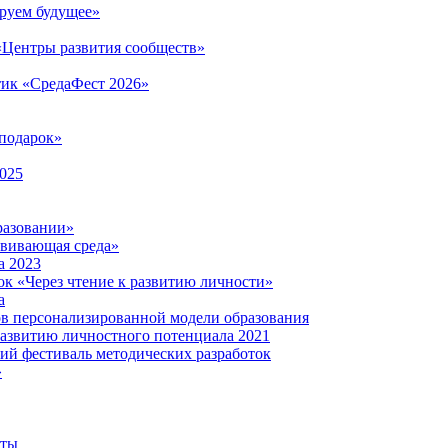
руем будущее»
 «Центры развития сообществ»
тик «СредаФест 2026»
подарок»
2025
разовании»
звивающая среда»
а 2023
ок «Через чтение к развитию личности»
а
ов персонализированной модели образования
развитию личностного потенциала 2021
кий фестиваль методических разработок
»
нты