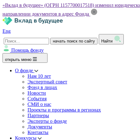
«Вклад в будущее» (ОГРН 1157700017518) изменил юридический а
направлении документов в адрес Фонда
Eng
начать поиск по сайту
Найти
Помощь фонду
открыть меню
О фонде
Нам 10 лет
Экспертный совет
Фонд в лицах
Новости
События
СМИ о нас
Проекты и программы в регионах
Партнеры
Эксперты о фонде
Документы
Контакты
Конкурсы