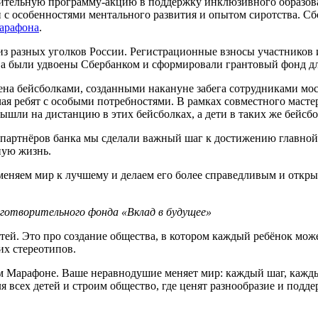
орительную программу-акцию в поддержку инклюзивного образо
 особенностями ментального развития и опытом сиротства. Сбо
арафона
.
из разных уголков России. Регистрационные взносы участников
тва были удвоены Сбербанком и сформировали грантовый фонд 
ена бейсболками, созданными накануне забега сотрудниками мо
 ребят с особыми потребностями. В рамках совместного мастер
ышли на дистанцию в этих бейсболках, а дети в таких же бейсб
 партнёров банка мы сделали важный шаг к достижению главной 
ную жизнь.
 меняем мир к лучшему и делаем его более справедливым и откры
готворительного фонда «Вклад в будущее»
ей. Это про создание общества, в котором каждый ребёнок мож
х стереотипов.
ом Марафоне. Ваше неравнодушие меняет мир: каждый шаг, кажды
ля всех детей и строим общество, где ценят разнообразие и подд