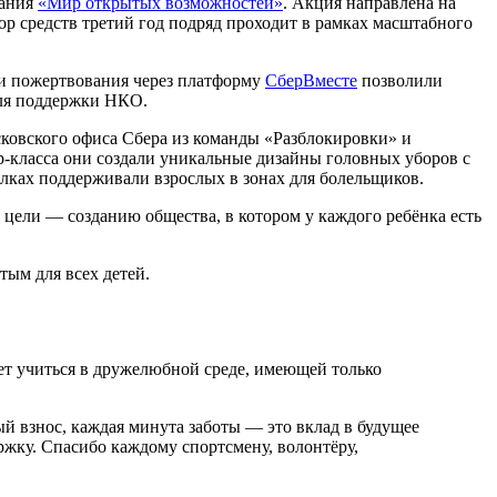
вания
«Мир открытых возможностей»
. Акция направлена на
р средств третий год подряд проходит в рамках масштабного
 и пожертвования через платформу
СберВместе
позволили
для поддержки НКО.
сковского офиса Сбера из команды «Разблокировки» и
-класса они создали уникальные дизайны головных уборов с
олках поддерживали взрослых в зонах для болельщиков.
цели — созданию общества, в котором у каждого ребёнка есть
тым для всех детей.
ет учиться в дружелюбной среде, имеющей только
й взнос, каждая минута заботы — это вклад в будущее
ержку. Спасибо каждому спортсмену, волонтёру,