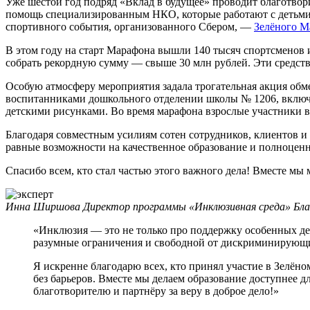
Уже шестой год подряд «Вклад в будущее» проводит благотв
помощь специализированным НКО, которые работают с детьми с
спортивного события, организованного Сбером, —
Зелёного М
В этом году на старт Марафона вышли 140 тысяч спортсменов 
собрать рекордную сумму — свыше 30 млн рублей. Эти средс
Особую атмосферу мероприятия задала трогательная акция обм
воспитанниками дошкольного отделении школы № 1206, включая
детскими рисунками. Во время марафона взрослые участники в
Благодаря совместным усилиям сотен сотрудников, клиентов и
равные возможности на качественное образование и полноцен
Спасибо всем, кто стал частью этого важного дела! Вместе мы
Инна Ширшова
Директор программы «Инклюзивная среда» Бла
«Инклюзия — это не только про поддержку особенных дет
разумные ограничения и свободной от дискриминирующи
Я искренне благодарю всех, кто принял участие в Зелён
без барьеров. Вместе мы делаем образование доступнее д
благотворителю и партнёру за веру в доброе дело!»