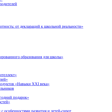
 родителей
тность: от деклараций к школьной реальности»
ированного образования для школы»
нтеллект»
лей»
родуктов «Навыки XXI века»
ольников
годний подарок»
остей»
 с особенностями развития и детей-сирот