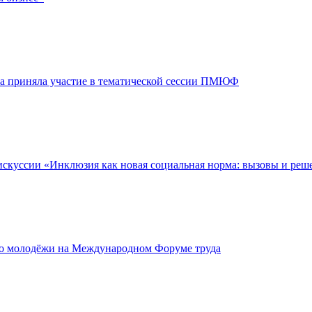
а приняла участие в тематической сессии ПМЮФ
скуссии «Инклюзия как новая социальная норма: вызовы и реш
во молодёжи на Международном Форуме труда