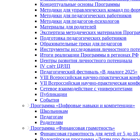
Концептуальные основы Программы
Методики для управленческих команд по ф
Методики для педагогических работников
Методики для педагогов-психологов
Материалы для родителей
Экспертиза методических материалов Прогр
Подготовка педагогических работников
Образовательные треки для педагогов
Инструменты исследования личностного пот
Итоги реализации Программы в регионах РФ
Центры развития личностного потенциала
IV слёт ЦРЛП
Педагогический фестиваль «В диалоге 2025»
VIII Всероссийская научно-практическая кон
VII Всероссийская научно-практическая конф
Сетевое взаимодействие с университетами
Публикации
События
Программа «Цифровые навыки и компетенции»
Школьникам
Педагогам
Родителям
Программа «Финансовая грамотность»
Финансовая грамотность для детей от 5 до 18 
Волонтёрская программа «Детям про финанс