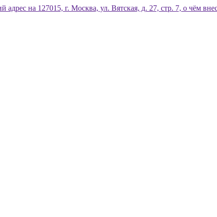
дрес на 127015, г. Москва, ул. Вятская, д. 27, стр. 7, о чём 