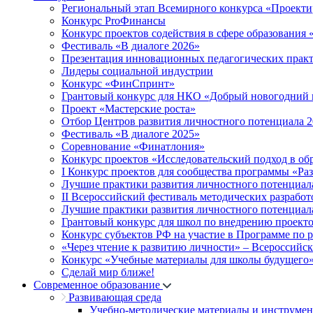
Региональный этап Всемирного конкурса «Проекти
Конкурс ProФинансы
Конкурс проектов содействия в сфере образования
Фестиваль «В диалоге 2026»
Презентация инновационных педагогических прак
Лидеры социальной индустрии
Конкурс «ФинСпринт»
Грантовый конкурс для НКО «Добрый новогодний 
Проект «Мастерские роста»
Отбор Центров развития личностного потенциала 
Фестиваль «В диалоге 2025»
Соревнование «Финатлония»
Конкурс проектов «Исследовательский подход в об
I Конкурс проектов для сообщества программы «Ра
Лучшие практики развития личностного потенциал
II Всероссийский фестиваль методических разработ
Лучшие практики развития личностного потенциал
Грантовый конкурс для школ по внедрению проект
Конкурс субъектов РФ на участие в Программе по 
«Через чтение к развитию личности» – Всероссийс
Конкурс «Учебные материалы для школы будущего
Сделай мир ближе!
Современное образование
Развивающая среда
Учебно-методические материалы и инструме