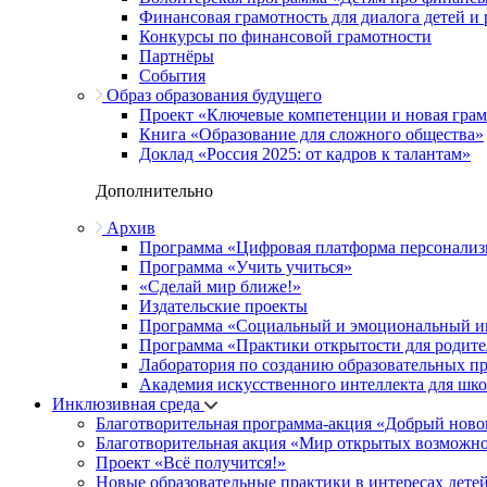
Финансовая грамотность для диалога детей и
Конкурсы по финансовой грамотности
Партнёры
События
Образ образования будущего
Проект «Ключевые компетенции и новая грамо
Книга «Образование для сложного общества»
Доклад «Россия 2025: от кадров к талантам»
Дополнительно
Архив
Программа «Цифровая платформа персонализ
Программа «Учить учиться»
«Сделай мир ближе!»
Издательские проекты
Программа «Социальный и эмоциональный и
Программа «Практики открытости для родите
Лаборатория по созданию образовательных п
Академия искусственного интеллекта для шк
Инклюзивная среда
Благотворительная программа-акция «Добрый ново
Благотворительная акция «Мир открытых возможн
Проект «Всё получится!»
Новые образовательные практики в интересах детей