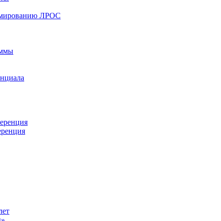
ормированию ЛРОС
аммы
енциала
ференция
еренция
лет
ы»