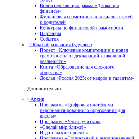
Волонтёрская программа «Детям про
финансы»
Финансовая грамотность для диалога детей
и родителей
Конкурсы по финансовой грамотности
Партнёры
События
Образ образования будущего
Проект «Ключевые компетенции и новая
грамотность: от деклараций к школьной
реальности»
Книга «Образование для сложного
общества»
Доклад «Россия 2025: от кадров к талантам»
Дополнительно
Архив
Программа «Цифровая платформа
персонализированного образования для
школы»
Программа «Учить учиться»
«Сделай мир ближе!»
Издательские проекты
Программа «Социальный и эмоциональный