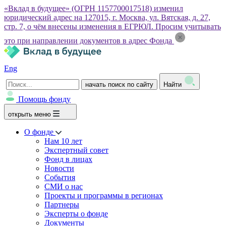
«Вклад в будущее» (ОГРН 1157700017518) изменил
юридический адрес на 127015, г. Москва, ул. Вятская, д. 27,
стр. 7, о чём внесены изменения в ЕГРЮЛ. Просим учитывать
это при направлении документов в адрес Фонда
Eng
начать поиск по сайту
Найти
Помощь фонду
открыть меню
О фонде
Нам 10 лет
Экспертный совет
Фонд в лицах
Новости
События
СМИ о нас
Проекты и программы в регионах
Партнеры
Эксперты о фонде
Документы