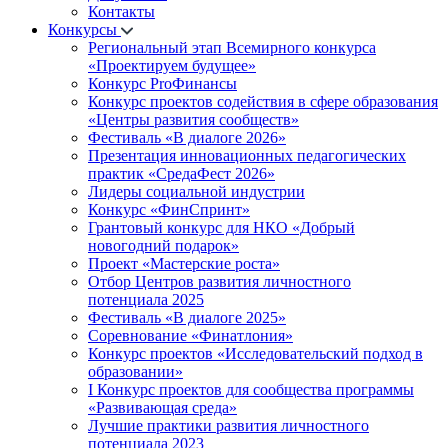
Контакты
Конкурсы
Региональный этап Всемирного конкурса
«Проектируем будущее»
Конкурс ProФинансы
Конкурс проектов содействия в сфере образования
«Центры развития сообществ»
Фестиваль «В диалоге 2026»
Презентация инновационных педагогических
практик «СредаФест 2026»
Лидеры социальной индустрии
Конкурс «ФинСпринт»
Грантовый конкурс для НКО «Добрый
новогодний подарок»
Проект «Мастерские роста»
Отбор Центров развития личностного
потенциала 2025
Фестиваль «В диалоге 2025»
Соревнование «Финатлония»
Конкурс проектов «Исследовательский подход в
образовании»
I Конкурс проектов для сообщества программы
«Развивающая среда»
Лучшие практики развития личностного
потенциала 2023