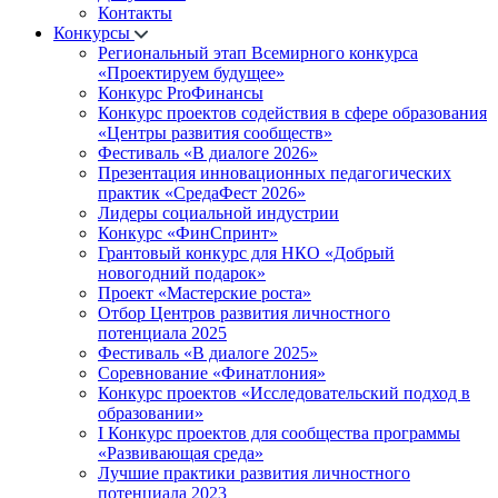
Контакты
Конкурсы
Региональный этап Всемирного конкурса
«Проектируем будущее»
Конкурс ProФинансы
Конкурс проектов содействия в сфере образования
«Центры развития сообществ»
Фестиваль «В диалоге 2026»
Презентация инновационных педагогических
практик «СредаФест 2026»
Лидеры социальной индустрии
Конкурс «ФинСпринт»
Грантовый конкурс для НКО «Добрый
новогодний подарок»
Проект «Мастерские роста»
Отбор Центров развития личностного
потенциала 2025
Фестиваль «В диалоге 2025»
Соревнование «Финатлония»
Конкурс проектов «Исследовательский подход в
образовании»
I Конкурс проектов для сообщества программы
«Развивающая среда»
Лучшие практики развития личностного
потенциала 2023