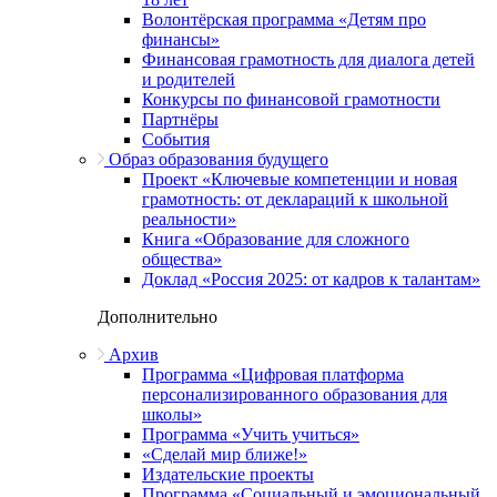
Волонтёрская программа «Детям про
финансы»
Финансовая грамотность для диалога детей
и родителей
Конкурсы по финансовой грамотности
Партнёры
События
Образ образования будущего
Проект «Ключевые компетенции и новая
грамотность: от деклараций к школьной
реальности»
Книга «Образование для сложного
общества»
Доклад «Россия 2025: от кадров к талантам»
Дополнительно
Архив
Программа «Цифровая платформа
персонализированного образования для
школы»
Программа «Учить учиться»
«Сделай мир ближе!»
Издательские проекты
Программа «Социальный и эмоциональный