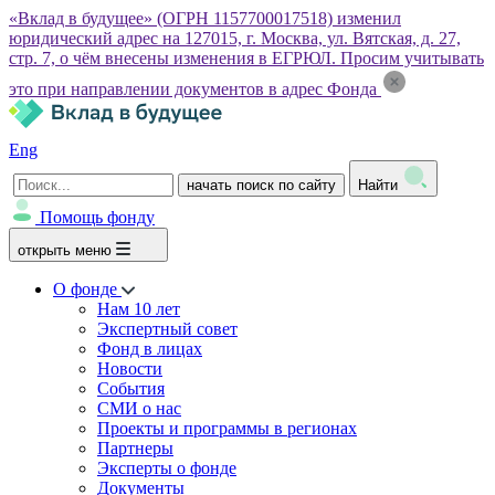
«Вклад в будущее» (ОГРН 1157700017518) изменил
юридический адрес на 127015, г. Москва, ул. Вятская, д. 27,
стр. 7, о чём внесены изменения в ЕГРЮЛ. Просим учитывать
это при направлении документов в адрес Фонда
Eng
начать поиск по сайту
Найти
Помощь фонду
открыть меню
О фонде
Нам 10 лет
Экспертный совет
Фонд в лицах
Новости
События
СМИ о нас
Проекты и программы в регионах
Партнеры
Эксперты о фонде
Документы