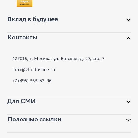
Вклад в будущее
Контакты
О фонде
Конкурсы
127015, г. Москва, ул. Вятская, д. 27, стр. 7
Современное образование
info@vbudushee.ru
+7 (495) 363-53-96
Инклюзивная среда
Вместе
Для СМИ
Библиотека
Полезные ссылки
Помощь фонду
pr@vbudushee.ru
Обратная связь