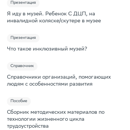
Презентация
Тест
Я иду в музей. Ребенок С ДЦП, на
Отчет
инвалидной коляске/скутере в музее
Онлайн-курс
Презентация
Интервью
Что такое инклюзивный музей?
Сайт
Справочник
Справочник
Подкаст
Справочники организаций, помогающих
Урок
людям с особенностями развития
Приложение
Пособие
Занятие
Сборник методических материалов по
Квиз
технологии жизненного цикла
трудоустройства