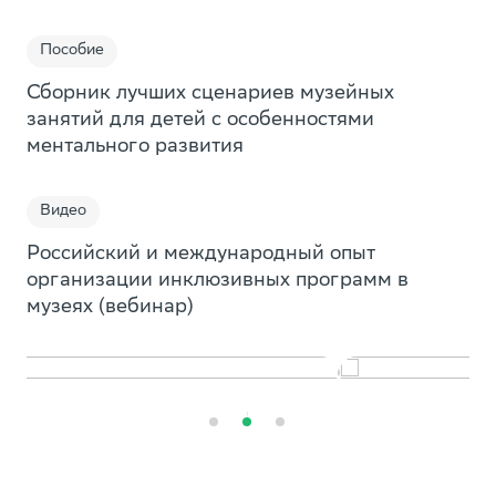
Пособие
Мобильное приложение по
Сборник лучших сценариев музейных
занятий для детей с особенностями
саморазвитию «Мой Выбор»
ментального развития
Мини-курсы, которые помогут подростку ответить
на важные вопросы. Какую профессию выбрать?
Куда пойти учиться? Как разобраться в своих
Видео
желаниях? Как стать успешным и др.
Российский и международный опыт
организации инклюзивных программ в
Смотреть
музеях (вебинар)