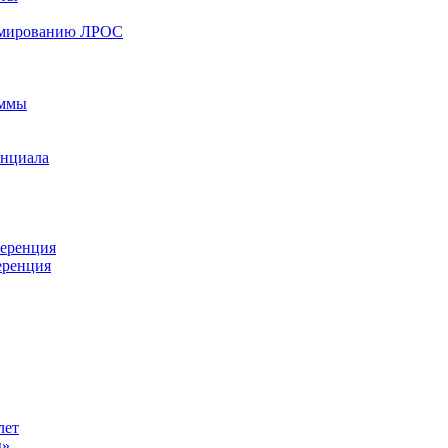
ормированию ЛРОС
аммы
енциала
ференция
еренция
лет
ы»