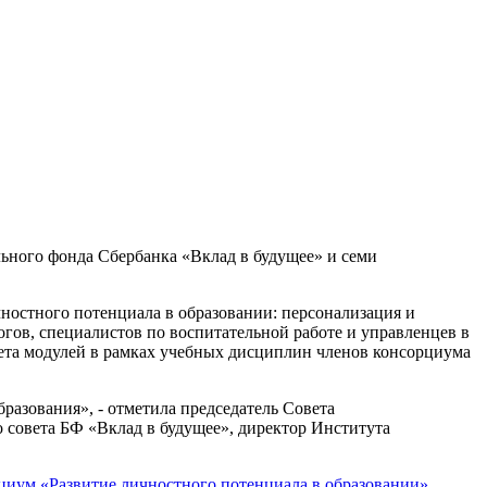
льного фонда Сбербанка «Вклад в будущее» и семи
ностного потенциала в образовании: персонализация и
огов, специалистов по воспитательной работе и управленцев в
чета модулей в рамках учебных дисциплин членов консорциума
разования», - отметила председатель Совета
 совета БФ «Вклад в будущее», директор Института
циум «Развитие личностного потенциала в образовании»
.