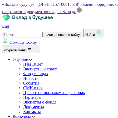
«Вклад в будущее» (ОГРН 1157700017518) изменил юридический а
направлении документов в адрес Фонда
Eng
начать поиск по сайту
Найти
Помощь фонду
открыть меню
О фонде
Нам 10 лет
Экспертный совет
Фонд в лицах
Новости
События
СМИ о нас
Проекты и программы в регионах
Партнеры
Эксперты о фонде
Документы
Контакты
Конкурсы