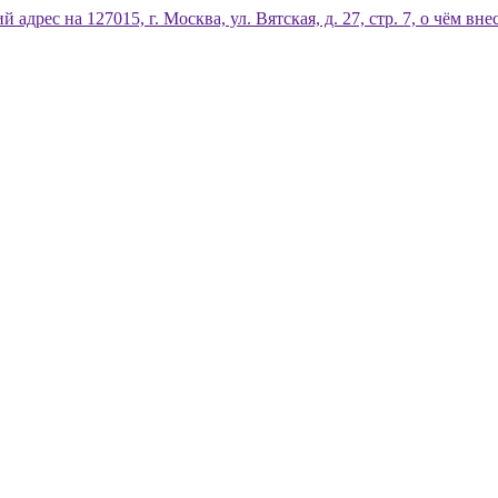
дрес на 127015, г. Москва, ул. Вятская, д. 27, стр. 7, о чём 