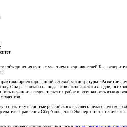
;
;
;
ситет;
ета объединения вузов с участием представителей Благотворите
ав.
практико-ориентированной сетевой магистратуры «Развитие лич
оду. Она рассчитана на педагогов школ и детских садов, психол
ность научно-исследовательских работ и возможность взаимоза
студентов.
ую практику в системе российского высшего педагогического об
седателя Правления Сбербанка, член Экспертно-стратегического
ческих университетов объединились в
исследовательский консор