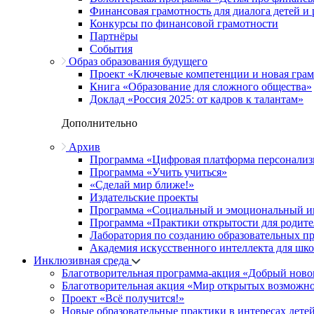
Финансовая грамотность для диалога детей и
Конкурсы по финансовой грамотности
Партнёры
События
Образ образования будущего
Проект «Ключевые компетенции и новая грамо
Книга «Образование для сложного общества»
Доклад «Россия 2025: от кадров к талантам»
Дополнительно
Архив
Программа «Цифровая платформа персонализ
Программа «Учить учиться»
«Сделай мир ближе!»
Издательские проекты
Программа «Социальный и эмоциональный и
Программа «Практики открытости для родите
Лаборатория по созданию образовательных п
Академия искусственного интеллекта для шк
Инклюзивная среда
Благотворительная программа-акция «Добрый ново
Благотворительная акция «Мир открытых возможн
Проект «Всё получится!»
Новые образовательные практики в интересах детей