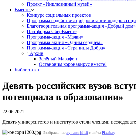
Проект «Инклюзивный музей»
Вместе
Конкурс социальных проектов
Программа содействия цифровизации лидеров соц
Благотворительная программа-акция «Добрый дом»
Платформа СберВместе
Программа-акция «Маяки»
Программа-акция «Одним сердцем»
Программа-акция «Страницы Добра»
Архив
Зелёный Марафон
Остановим коронавирус вместе!
Библиотека
Девять российских вузов вст
потенциала в образовании»
22.06.2021
Девять университетов и институтов стали членами исследоват
Изображение
aymane jdidi
с сайта
Pixabay