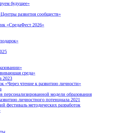
руем будущее»
 «Центры развития сообществ»
тик «СредаФест 2026»
подарок»
2025
разовании»
звивающая среда»
а 2023
ок «Через чтение к развитию личности»
а
ов персонализированной модели образования
развитию личностного потенциала 2021
кий фестиваль методических разработок
»
нты