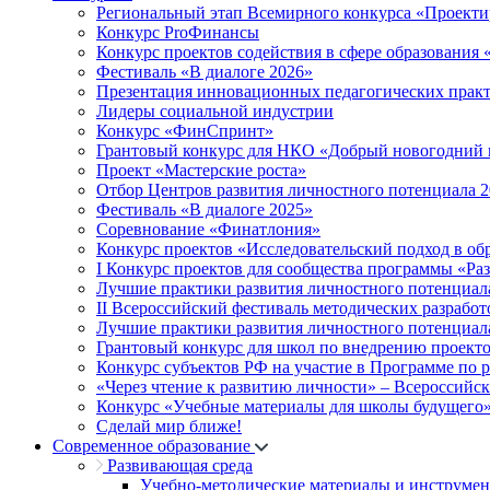
Региональный этап Всемирного конкурса «Проекти
Конкурс ProФинансы
Конкурс проектов содействия в сфере образования
Фестиваль «В диалоге 2026»
Презентация инновационных педагогических прак
Лидеры социальной индустрии
Конкурс «ФинСпринт»
Грантовый конкурс для НКО «Добрый новогодний 
Проект «Мастерские роста»
Отбор Центров развития личностного потенциала 
Фестиваль «В диалоге 2025»
Соревнование «Финатлония»
Конкурс проектов «Исследовательский подход в об
I Конкурс проектов для сообщества программы «Ра
Лучшие практики развития личностного потенциал
II Всероссийский фестиваль методических разработ
Лучшие практики развития личностного потенциал
Грантовый конкурс для школ по внедрению проект
Конкурс субъектов РФ на участие в Программе по 
«Через чтение к развитию личности» – Всероссийс
Конкурс «Учебные материалы для школы будущего
Сделай мир ближе!
Современное образование
Развивающая среда
Учебно-методические материалы и инструме