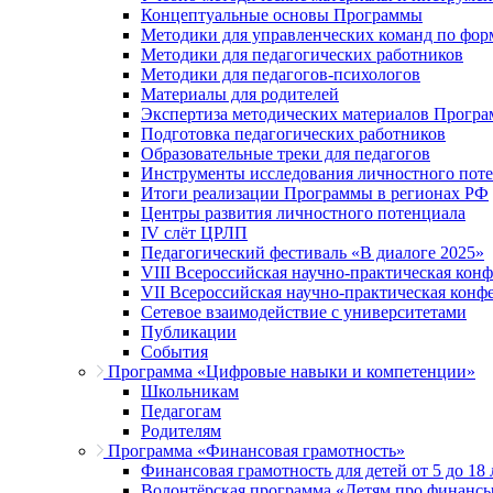
Концептуальные основы Программы
Методики для управленческих команд по ф
Методики для педагогических работников
Методики для педагогов-психологов
Материалы для родителей
Экспертиза методических материалов Прогр
Подготовка педагогических работников
Образовательные треки для педагогов
Инструменты исследования личностного пот
Итоги реализации Программы в регионах РФ
Центры развития личностного потенциала
IV слёт ЦРЛП
Педагогический фестиваль «В диалоге 2025»
VIII Всероссийская научно-практическая кон
VII Всероссийская научно-практическая конф
Сетевое взаимодействие с университетами
Публикации
События
Программа «Цифровые навыки и компетенции»
Школьникам
Педагогам
Родителям
Программа «Финансовая грамотность»
Финансовая грамотность для детей от 5 до 18 
Волонтёрская программа «Детям про финанс