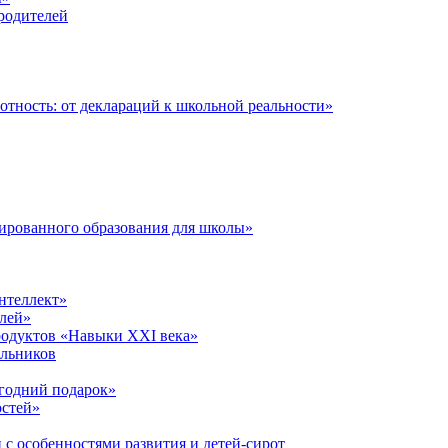
 родителей
тность: от деклараций к школьной реальности»
ированного образования для школы»
нтеллект»
лей»
родуктов «Навыки XXI века»
ольников
годний подарок»
остей»
 с особенностями развития и детей-сирот