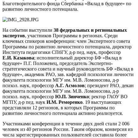
Благотворительного фонда Сбербанка «Вклад в будущее» по
развитию личностного потенциала.
На событии выступили
38 федеральных и региональных
экспертов
, участников Программы в регионах. Среди
ключевых спикеров конференции: член Экспертного совета
Программы по развитию личностного потенциала, директор
Института педагогики СПбГУ, д-р пед. наук, профессор
Е.И. Казакова
; исполнительный директор БФ «Вклад в
будущее» П.Г. Положевец, председатель Экспертно-
стратегического совета и научный руководитель БФ «Вклад в
будущее», академик РАО, зав. кафедрой психологии личности
факультета психологии МГУ им. М.В. Ломоносова, д-р
психол. наук, профессор
А.Г. Асмолов
; президент РАО, декан
факультета психологии МГУ им. М.В. Ломоносова, д-р
психол. наук, профессор
Ю.П. Зинченко
; ректор ГАОУ ВО
МГПУ, д-р пед. наук
И.М. Реморенко
. 19 выступающих
представляли 12 регионов, в которых Программы по
развитию личностного потенциала активно реализуется.
Участниками конференции в течение двух дней стали 2 006
человек из 40 регионов России. Таким образом, конверсия из
числа зарегистрированных пользователей составила более