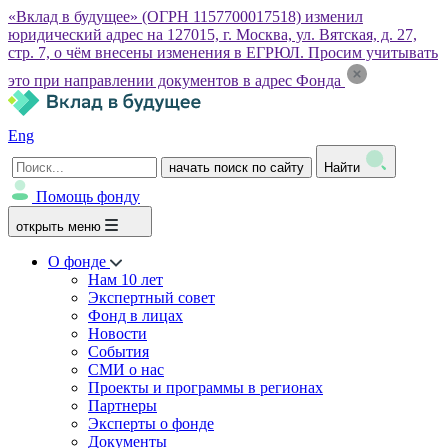
«Вклад в будущее» (ОГРН 1157700017518) изменил
юридический адрес на 127015, г. Москва, ул. Вятская, д. 27,
стр. 7, о чём внесены изменения в ЕГРЮЛ. Просим учитывать
это при направлении документов в адрес Фонда
Eng
начать поиск по сайту
Найти
Помощь фонду
открыть меню
О фонде
Нам 10 лет
Экспертный совет
Фонд в лицах
Новости
События
СМИ о нас
Проекты и программы в регионах
Партнеры
Эксперты о фонде
Документы