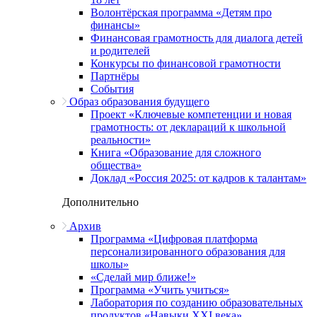
Волонтёрская программа «Детям про
финансы»
Финансовая грамотность для диалога детей
и родителей
Конкурсы по финансовой грамотности
Партнёры
События
Образ образования будущего
Проект «Ключевые компетенции и новая
грамотность: от деклараций к школьной
реальности»
Книга «Образование для сложного
общества»
Доклад «Россия 2025: от кадров к талантам»
Дополнительно
Архив
Программа «Цифровая платформа
персонализированного образования для
школы»
«Сделай мир ближе!»
Программа «Учить учиться»
Лаборатория по созданию образовательных
продуктов «Навыки XXI века»