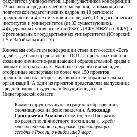
факультетов университетов. Среди участников конференции
23 высших и средних учебных заведения, занимающихся
подготовкой педагогических кадров из 18 регионов:
представители 4 техникумов и колледжей, 13 педагогических
институтов и университетов (из 33 существующих),
4 федеральных университетов (СФУ, ДВФУ, ЮФУ и СКФУ) и
2 региональных государственных университетов (Югорский
ГУ и Забайкальский ГУ).
Ключевым событием конференции стала питч-сессия «Есть
идея!», где были представлены ТОП-12 проектных идей по
созданию личностно-развивающей образовательной среды в
школах и детских садах. Наиболее перспективные идеи,
отобранные экспертами из более чем 150 проектов,
представляли их авторы - руководители образовательных
организаций. А один из проектов представляла выпускница
средней школы, студентка и будущий педагог из
Нижегородской области.
Комментируя текущую ситуацию в образовании,
сложившуюся на фоне пандемии,
Александр
Григорьевич Асмолов
отметил, что Программа
по развитию личностного потенциала
«…среди
многих проектов и программ, существующих
сегодня в России, в наибольшей мере