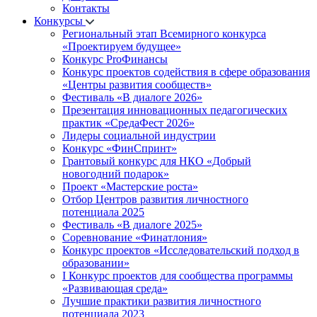
Контакты
Конкурсы
Региональный этап Всемирного конкурса
«Проектируем будущее»
Конкурс ProФинансы
Конкурс проектов содействия в сфере образования
«Центры развития сообществ»
Фестиваль «В диалоге 2026»
Презентация инновационных педагогических
практик «СредаФест 2026»
Лидеры социальной индустрии
Конкурс «ФинСпринт»
Грантовый конкурс для НКО «Добрый
новогодний подарок»
Проект «Мастерские роста»
Отбор Центров развития личностного
потенциала 2025
Фестиваль «В диалоге 2025»
Соревнование «Финатлония»
Конкурс проектов «Исследовательский подход в
образовании»
I Конкурс проектов для сообщества программы
«Развивающая среда»
Лучшие практики развития личностного
потенциала 2023