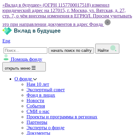
«Вклад в будущее» (ОГРН 1157700017518) изменил
юридический адрес на 127015, г. Москва, ул. Вятская, д. 27,
стр. 7, о чём внесены изменения в ЕГРЮЛ. Просим учитывать
это при направлении документов в адрес Фонда
Eng
начать поиск по сайту
Найти
Помощь фонду
открыть меню
О фонде
Нам 10 лет
Экспертный совет
Фонд в лицах
Новости
События
СМИ о нас
Проекты и программы в регионах
Партнеры
Эксперты о фонде
Документы