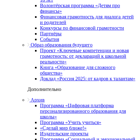
Волонтёрская программа «Детям про
финансы»
Финансовая грамотность для диалога детей
и родителей
Конкурсы по финансовой грамотности
Партнёры
События
Образ образования будущего
Проект «Ключевые компетенции и новая
грамотность: от деклараций к школьной
реальности»
Книга «Образование для сложного
общества»
Доклад «Россия 2025: от кадров к талантам»
Дополнительно
Архив
Программа «Цифровая платформа
персонализированного образования для
школы»
Программа «Учить учиться»
«Сделай мир ближе!»
Издательские проекты
Программа «Социальный и эмоциональный