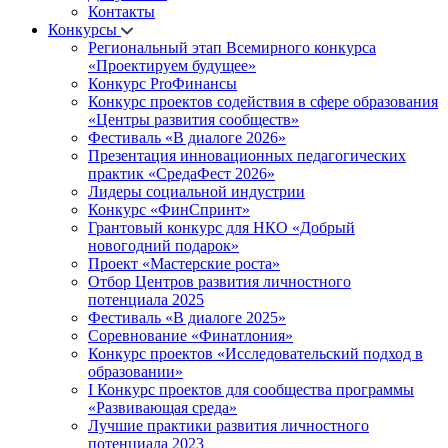
Контакты
Конкурсы
Региональный этап Всемирного конкурса
«Проектируем будущее»
Конкурс ProФинансы
Конкурс проектов содействия в сфере образования
«Центры развития сообществ»
Фестиваль «В диалоге 2026»
Презентация инновационных педагогических
практик «СредаФест 2026»
Лидеры социальной индустрии
Конкурс «ФинСпринт»
Грантовый конкурс для НКО «Добрый
новогодний подарок»
Проект «Мастерские роста»
Отбор Центров развития личностного
потенциала 2025
Фестиваль «В диалоге 2025»
Соревнование «Финатлония»
Конкурс проектов «Исследовательский подход в
образовании»
I Конкурс проектов для сообщества программы
«Развивающая среда»
Лучшие практики развития личностного
потенциала 2023