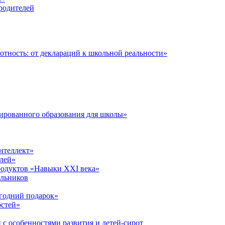
 родителей
тность: от деклараций к школьной реальности»
ированного образования для школы»
нтеллект»
лей»
родуктов «Навыки XXI века»
ольников
годний подарок»
остей»
 с особенностями развития и детей-сирот