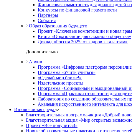
Финансовая грамотность для диалога детей и
Конкурсы по финансовой грамотности
Партнёры
События
Образ образования будущего
Проект «Ключевые компетенции и новая грамо
Книга «Образование для сложного общества»
Доклад «Россия 2025: от кадров к талантам»
Дополнительно
Архив
Программа «Цифровая платформа персонализ
Программа «Учить учиться»
«Сделай мир ближе!»
Издательские проекты
Программа «Социальный и эмоциональный и
Программа «Практики открытости для родите
Лаборатория по созданию образовательных п
Академия искусственного интеллекта для шк
Инклюзивная среда
Благотворительная программа-акция «Добрый ново
Благотворительная акция «Мир открытых возможн
Проект «Всё получится!»
Новые образовательные практики в интересах детей