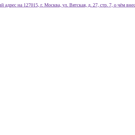
дрес на 127015, г. Москва, ул. Вятская, д. 27, стр. 7, о чём 