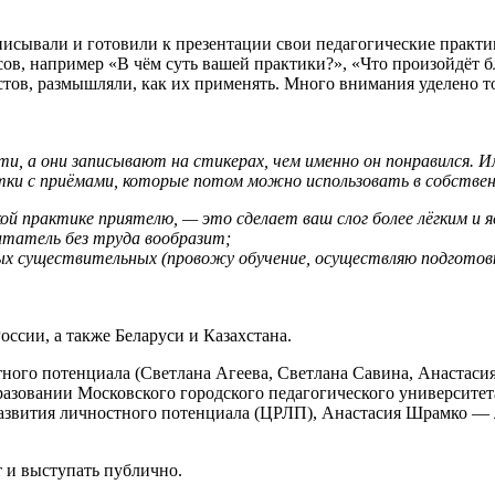
писывали и готовили к презентации свои педагогические практи
ов, например «В чём суть вашей практики?», «Что произойдёт бл
ов, размышляли, как их применять. Много внимания уделено то
и, а они записывают на стикерах, чем именно он понравился. 
тки с приёмами, которые потом можно использовать в собствен
ой практике приятелю, — это сделает ваш слог более лёгким и 
итатель без труда вообразит;
ных существительных (провожу обучение, осуществляю подготовк
оссии, а также Беларуси и Казахстана.
тного потенциала (Светлана Агеева, Светлана Савина, Анастас
разовании Московского городского педагогического университе
развития личностного потенциала (ЦРЛП), Анастасия Шрамко — 
т и выступать публично.