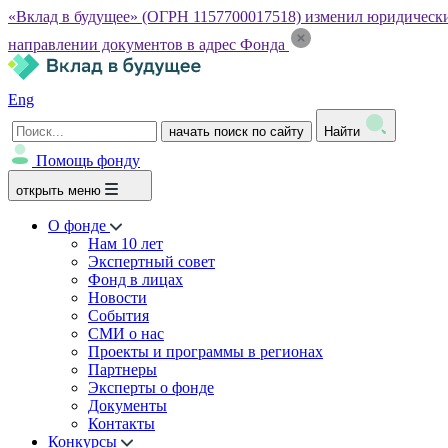
«Вклад в будущее» (ОГРН 1157700017518) изменил юридический а
направлении документов в адрес Фонда
Eng
начать поиск по сайту
Найти
Помощь фонду
открыть меню
О фонде
Нам 10 лет
Экспертный совет
Фонд в лицах
Новости
События
СМИ о нас
Проекты и программы в регионах
Партнеры
Эксперты о фонде
Документы
Контакты
Конкурсы