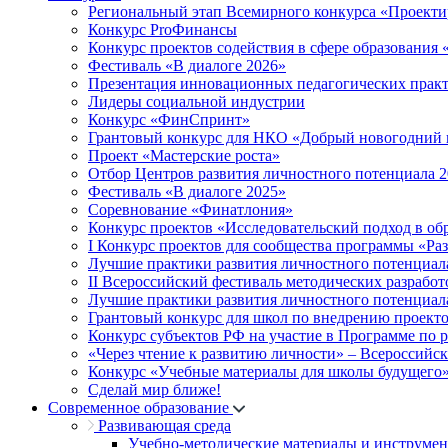
Региональный этап Всемирного конкурса «Проекти
Конкурс ProФинансы
Конкурс проектов содействия в сфере образования
Фестиваль «В диалоге 2026»
Презентация инновационных педагогических прак
Лидеры социальной индустрии
Конкурс «ФинСпринт»
Грантовый конкурс для НКО «Добрый новогодний 
Проект «Мастерские роста»
Отбор Центров развития личностного потенциала 
Фестиваль «В диалоге 2025»
Соревнование «Финатлония»
Конкурс проектов «Исследовательский подход в об
I Конкурс проектов для сообщества программы «Ра
Лучшие практики развития личностного потенциал
II Всероссийский фестиваль методических разработ
Лучшие практики развития личностного потенциал
Грантовый конкурс для школ по внедрению проект
Конкурс субъектов РФ на участие в Программе по 
«Через чтение к развитию личности» – Всероссийс
Конкурс «Учебные материалы для школы будущего
Сделай мир ближе!
Современное образование
Развивающая среда
Учебно-методические материалы и инструме