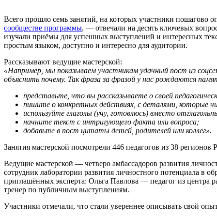
Всего прошло семь занятий, на которых участники пошагово о
сообществе программы
, — отвечали на десять ключевых вопрос
изучали приёмы для успешных выступлений и интересных текст
простым языком, доступно и интересно для аудитории.
Рассказывают ведущие мастерской:
«Например, мы показываем участникам удачный пост из соцсет
объяснить почему. Так фраза за фразой у нас рождаются памя
представьте, что вы рассказываете о своей педагогическ
пишите о конкретных действиях, с деталями, которые ч
используйте глаголы (учу, готовлюсь) вместо отглаголь
начните текст с интригующего факта или вопроса;
добавьте в пост цитаты детей, родителей или коллег».
Занятия мастерской посмотрели 446 педагогов из 38 регионов Р
Ведущие мастерской — четверо амбассадоров развития личнос
сотрудник лаборатории развития личностного потенциала в об
приглашённых эксперта: Ольга Павлова — педагог из центра 
тренер по публичным выступлениям.
Участники отмечали, что стали увереннее описывать свой опы