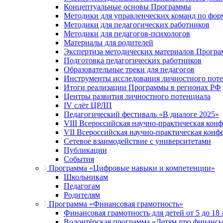
Концептуальные основы Программы
Методики для управленческих команд по ф
Методики для педагогических работников
Методики для педагогов-психологов
Материалы для родителей
Экспертиза методических материалов Прогр
Подготовка педагогических работников
Образовательные треки для педагогов
Инструменты исследования личностного пот
Итоги реализации Программы в регионах РФ
Центры развития личностного потенциала
IV слёт ЦРЛП
Педагогический фестиваль «В диалоге 2025»
VIII Всероссийская научно-практическая кон
VII Всероссийская научно-практическая конф
Сетевое взаимодействие с университетами
Публикации
События
Программа «Цифровые навыки и компетенции»
Школьникам
Педагогам
Родителям
Программа «Финансовая грамотность»
Финансовая грамотность для детей от 5 до 18 
Волонтёрская программа «Детям про финанс