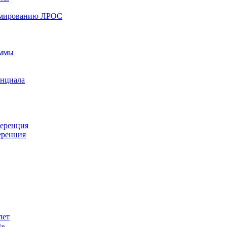
ормированию ЛРОС
аммы
енциала
ференция
еренция
лет
ы»