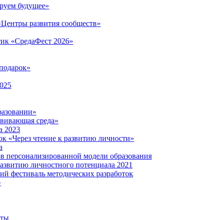
руем будущее»
 «Центры развития сообществ»
тик «СредаФест 2026»
подарок»
2025
разовании»
звивающая среда»
а 2023
ок «Через чтение к развитию личности»
а
ов персонализированной модели образования
развитию личностного потенциала 2021
кий фестиваль методических разработок
»
нты