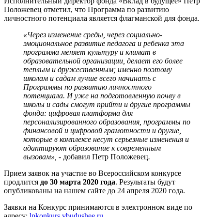
Исполнительный директор фонда «Вклад в будущее» Петр
Положевец отметил, что Программа по развитию
личностного потенциала является флагманской для фонда.
«Через изменение среды, через социально-
эмоциональное развитие педагога и ребенка эта
программа меняет культуру и климат в
образовательной организации, делает его более
теплым и дружественным; именно поэтому
школам и садам лучше всего начинать с
Программы по развитию личностного
потенциала. И уже на подготовленную почву в
школы и сады смогут прийти и другие программы
фонда: цифровая платформа для
персонализированного образования, программы по
финансовой и цифровой грамотности и другие,
которые в комплексе несут серьезные изменения и
адаптируют образование к современным
вызовам», -
добавил Петр Положевец
.
Прием заявок на участие во Всероссийском конкурсе
продлится
до 30 марта 2020 года
. Результаты будут
опубликованы на нашем сайте до 24 апреля 2020 года.
Заявки на Конкурс принимаются в электронном виде по
адресу:
lpkonkurs.vbudushee.ru
.