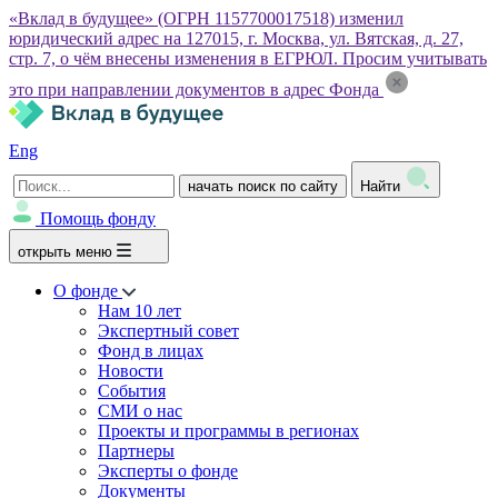
«Вклад в будущее» (ОГРН 1157700017518) изменил
юридический адрес на 127015, г. Москва, ул. Вятская, д. 27,
стр. 7, о чём внесены изменения в ЕГРЮЛ. Просим учитывать
это при направлении документов в адрес Фонда
Eng
начать поиск по сайту
Найти
Помощь фонду
открыть меню
О фонде
Нам 10 лет
Экспертный совет
Фонд в лицах
Новости
События
СМИ о нас
Проекты и программы в регионах
Партнеры
Эксперты о фонде
Документы