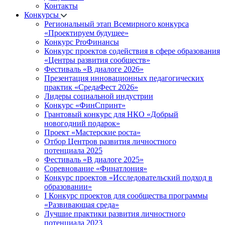
Контакты
Конкурсы
Региональный этап Всемирного конкурса
«Проектируем будущее»
Конкурс ProФинансы
Конкурс проектов содействия в сфере образования
«Центры развития сообществ»
Фестиваль «В диалоге 2026»
Презентация инновационных педагогических
практик «СредаФест 2026»
Лидеры социальной индустрии
Конкурс «ФинСпринт»
Грантовый конкурс для НКО «Добрый
новогодний подарок»
Проект «Мастерские роста»
Отбор Центров развития личностного
потенциала 2025
Фестиваль «В диалоге 2025»
Соревнование «Финатлония»
Конкурс проектов «Исследовательский подход в
образовании»
I Конкурс проектов для сообщества программы
«Развивающая среда»
Лучшие практики развития личностного
потенциала 2023