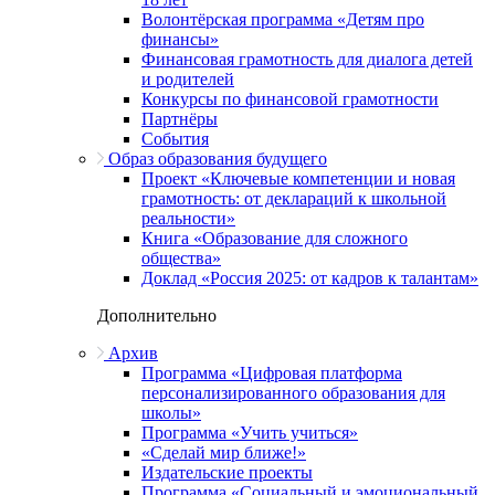
Волонтёрская программа «Детям про
финансы»
Финансовая грамотность для диалога детей
и родителей
Конкурсы по финансовой грамотности
Партнёры
События
Образ образования будущего
Проект «Ключевые компетенции и новая
грамотность: от деклараций к школьной
реальности»
Книга «Образование для сложного
общества»
Доклад «Россия 2025: от кадров к талантам»
Дополнительно
Архив
Программа «Цифровая платформа
персонализированного образования для
школы»
Программа «Учить учиться»
«Сделай мир ближе!»
Издательские проекты
Программа «Социальный и эмоциональный