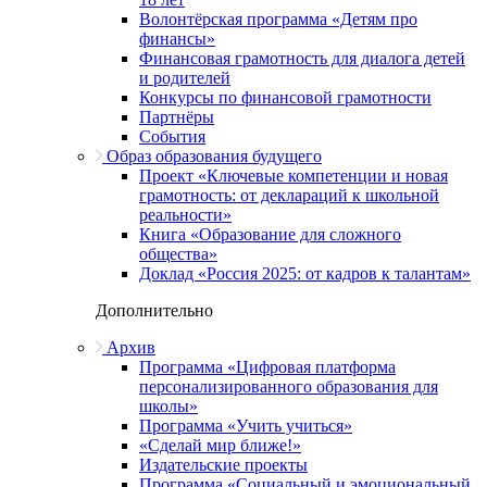
Волонтёрская программа «Детям про
финансы»
Финансовая грамотность для диалога детей
и родителей
Конкурсы по финансовой грамотности
Партнёры
События
Образ образования будущего
Проект «Ключевые компетенции и новая
грамотность: от деклараций к школьной
реальности»
Книга «Образование для сложного
общества»
Доклад «Россия 2025: от кадров к талантам»
Дополнительно
Архив
Программа «Цифровая платформа
персонализированного образования для
школы»
Программа «Учить учиться»
«Сделай мир ближе!»
Издательские проекты
Программа «Социальный и эмоциональный